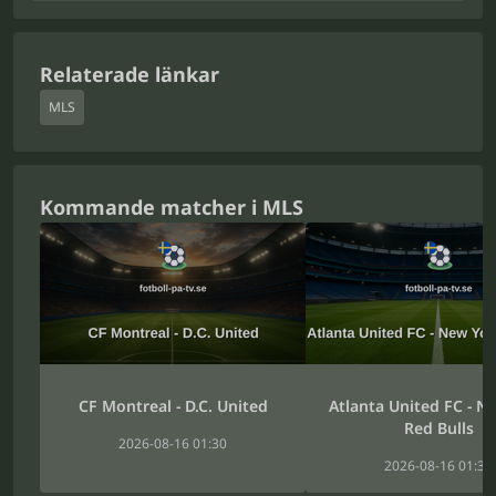
Relaterade länkar
MLS
Kommande matcher i MLS
CF Montreal - D.C. United
Atlanta United FC - N
Red Bulls
2026-08-16 01:30
2026-08-16 01:30