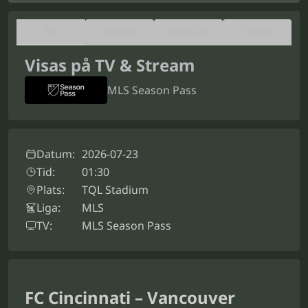
TV
Statistik
Startelvor
Tabell
Visas på TV & Stream
MLS Season Pass
Datum:
2026-07-23
Tid:
01:30
Plats:
TQL Stadium
Liga:
MLS
TV:
MLS Season Pass
FC Cincinnati – Vancouver