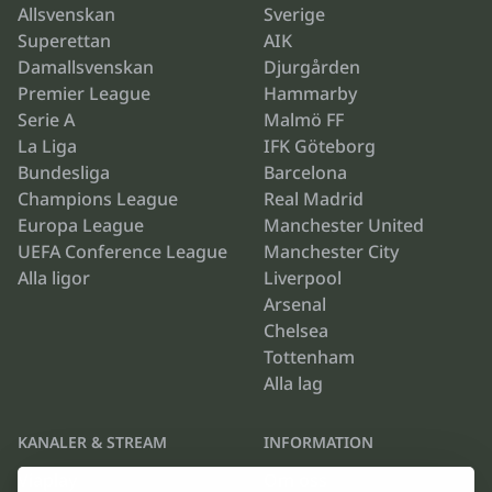
Allsvenskan
Sverige
Superettan
AIK
Damallsvenskan
Djurgården
Premier League
Hammarby
Serie A
Malmö FF
La Liga
IFK Göteborg
Bundesliga
Barcelona
Champions League
Real Madrid
Europa League
Manchester United
UEFA Conference League
Manchester City
Alla ligor
Liverpool
Arsenal
Chelsea
Tottenham
Alla lag
KANALER & STREAM
INFORMATION
Viaplay
Om oss