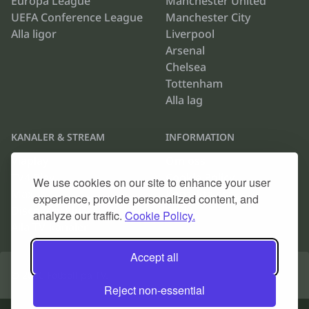
Europa League
Manchester United
UEFA Conference League
Manchester City
Alla ligor
Liverpool
Arsenal
Chelsea
Tottenham
Alla lag
KANALER & STREAM
INFORMATION
Viaplay
Om oss
TV4 Play
Cookie Policy
We use cookies on our site to enhance your user
Max
Kontakta oss
experience, provide personalized content, and
Discovery Plus
Arkiv
analyze our traffic.
Cookie Policy.
Alla TV-kanaler
Accept all
© 2026
Fotboll på TV
.
Reject non-essential