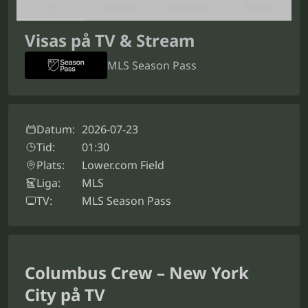
TV
Statistik
Startelvor
Tabell
Visas på TV & Stream
MLS Season Pass
Datum:
2026-07-23
Tid:
01:30
Plats:
Lower.com Field
Liga:
MLS
TV:
MLS Season Pass
Columbus Crew – New York
City på TV