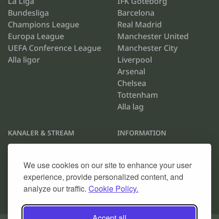
La Liga
IFK Göteborg
Bundesliga
Barcelona
Champions League
Real Madrid
Europa League
Manchester United
UEFA Conference League
Manchester City
Alla ligor
Liverpool
Arsenal
Chelsea
Tottenham
Alla lag
KANALER & STREAM
INFORMATION
Viaplay
Om oss
TV4 Play
Cookie Policy
We use cookies on our site to enhance your user
Max
Kontakta oss
experience, provide personalized content, and
Discovery Plus
Arkiv
analyze our traffic.
Cookie Policy.
Alla TV-kanaler
Accept all