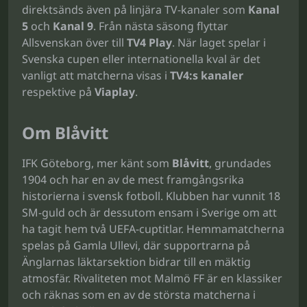
direktsänds även på linjära TV-kanaler som
Kanal
5
och
Kanal 9
. Från nästa säsong flyttar
Allsvenskan över till
TV4 Play
. När laget spelar i
Svenska cupen eller internationella kval är det
vanligt att matcherna visas i
TV4:s kanaler
respektive på
Viaplay
.
Om Blåvitt
IFK Göteborg, mer känt som
Blåvitt
, grundades
1904 och har en av de mest framgångsrika
historierna i svensk fotboll. Klubben har vunnit 18
SM-guld och är dessutom ensam i Sverige om att
ha tagit hem två UEFA-cuptitlar. Hemmamatcherna
spelas på Gamla Ullevi, där supportrarna på
Änglarnas läktarsektion bidrar till en mäktig
atmosfär. Rivaliteten mot Malmö FF är en klassiker
och räknas som en av de största matcherna i