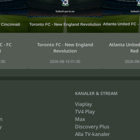
C - FC
Toronto FC - New England
Atlanta United
i
Revolution
Red 
:30
2026-08-16 01:30
2026-08-
KANALER & STREAM
Viaplay
TV4 Play
n
Max
y
Discovery Plus
Alla TV-kanaler