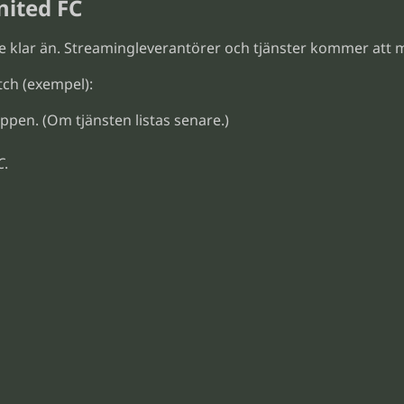
nited FC
e klar än. Streamingleverantörer och tjänster kommer at
tch (exempel):
ppen. (Om tjänsten listas senare.)
C
.