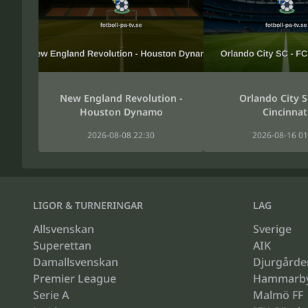
New England Revolution -
Orlando City S
Houston Dynamo
Cincinnat
2026-08-08 22:30
2026-08-16 01
LIGOR & TURNERINGAR
LAG
Allsvenskan
Sverige
Superettan
AIK
Damallsvenskan
Djurgårde
Premier League
Hammarb
Serie A
Malmö FF