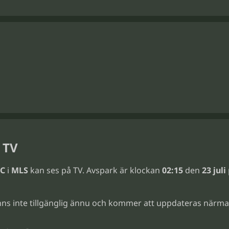
i TV
FC
i
MLS
kan ses på TV. Avspark är klockan
02:15
den
23 juli
ns inte tillgänglig ännu och kommer att uppdateras närma