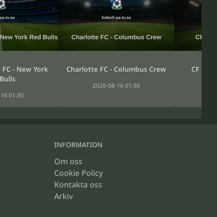
 FC - New York
Charlotte FC - Columbus Crew
CF Mont
Bulls
2026-08-16 01:30
20
16 01:30
INFORMATION
Om oss
Cookie Policy
Kontakta oss
Arkiv