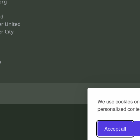
org
id
r United
r City
m
We use cookies on 
personalized conten
Accept all