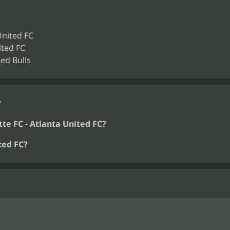
United FC
ited FC
ed Bulls
?
te FC - Atlanta United FC?
ted FC?