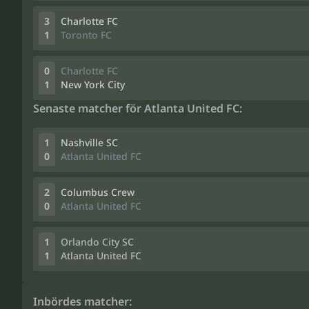
3
Charlotte FC
1
Toronto FC
0
Charlotte FC
1
New York City
Senaste matcher för Atlanta United FC:
1
Nashville SC
0
Atlanta United FC
2
Columbus Crew
0
Atlanta United FC
1
Orlando City SC
1
Atlanta United FC
Inbördes matcher: