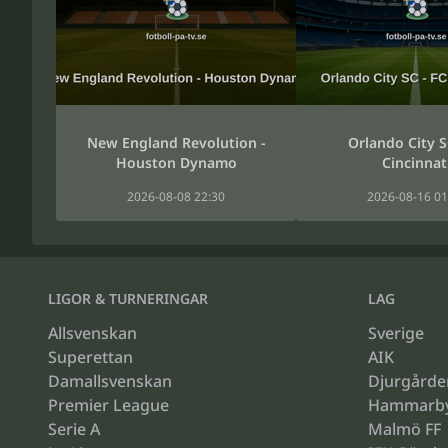
New England Revolution -
Orlando City S
Houston Dynamo
Cincinnat
2026-08-08 22:30
2026-08-16 01
LIGOR & TURNERINGAR
LAG
Allsvenskan
Sverige
Superettan
AIK
Damallsvenskan
Djurgårde
Premier League
Hammarb
Serie A
Malmö FF