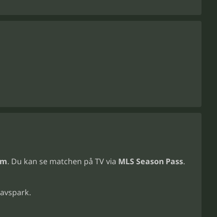
um
. Du kan se matchen på TV via
MLS Season Pass
.
 avspark.