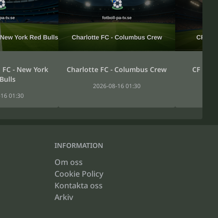
 FC - New York
Charlotte FC - Columbus Crew
CF Mont
Bulls
2026-08-16 01:30
20
16 01:30
INFORMATION
Om oss
Cookie Policy
Kontakta oss
Arkiv