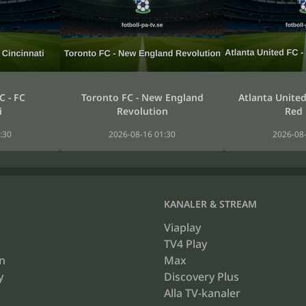
C - FC
Toronto FC - New England
Atlanta United
i
Revolution
Red 
:30
2026-08-16 01:30
2026-08-
KANALER & STREAM
Viaplay
TV4 Play
n
Max
y
Discovery Plus
Alla TV-kanaler