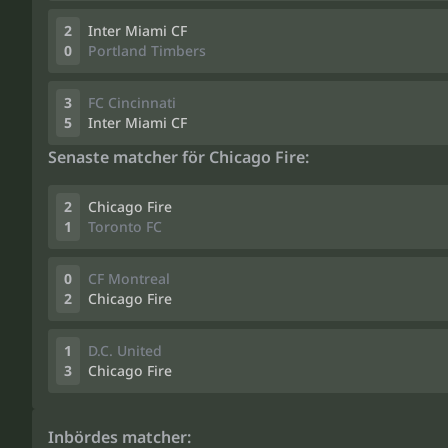
2
Inter Miami CF
0
Portland Timbers
3
FC Cincinnati
5
Inter Miami CF
Senaste matcher för Chicago Fire:
2
Chicago Fire
1
Toronto FC
0
CF Montreal
2
Chicago Fire
1
D.C. United
3
Chicago Fire
Inbördes matcher: