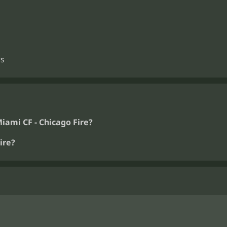
rs
iami CF - Chicago Fire?
ire?