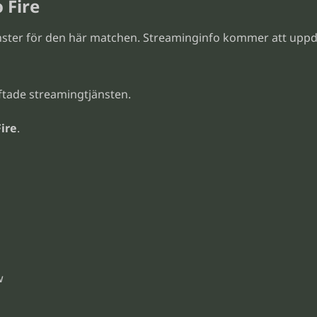
 Fire
änster för den här matchen. Streaminginfo kommer att upp
ftade streamingtjänsten.
Fire
.
w