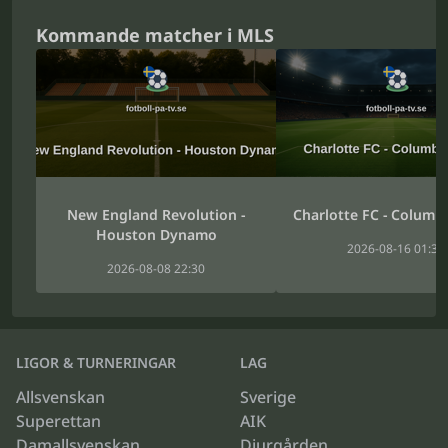
Kommande matcher i MLS
New England Revolution -
Charlotte FC - Columb
Houston Dynamo
2026-08-16 01:30
2026-08-08 22:30
LIGOR & TURNERINGAR
LAG
Allsvenskan
Sverige
Superettan
AIK
Damallsvenskan
Djurgården