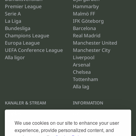
Premier League
Hammarby
Serie A
Malmö FF
La Liga
IFK Göteborg
Bundesliga
Barcelona
Champions League
Real Madrid
Europa League
Manchester United
UEFA Conference League
Manchester City
Alla ligor
Liverpool
Arsenal
Chelsea
Tottenham
Alla lag
KANALER & STREAM
INFORMATION
Viaplay
Om oss
TV4 Play
Cookie Policy
We use cookies on our site to enhance your user
Max
Kontakta oss
experience, provide personalized content, and
Discovery Plus
Arkiv