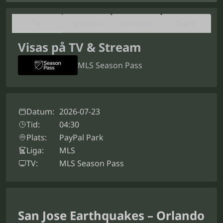
TV
Statistik
Startelvor
Tabell
Visas på TV & Stream
MLS Season Pass
Datum:
2026-07-23
Tid:
04:30
Plats:
PayPal Park
Liga:
MLS
TV:
MLS Season Pass
San Jose Earthquakes – Orlando