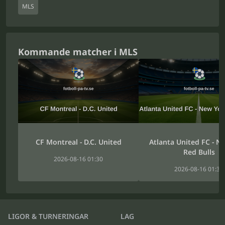
MLS
Kommande matcher i MLS
CF Montreal - D.C. United
Atlanta United FC - N
Red Bulls
2026-08-16 01:30
2026-08-16 01:30
LIGOR & TURNERINGAR
LAG