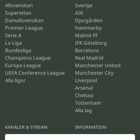
Allsvenskan
Sverige
Superettan
AIK
Damallsvenskan
Djurgården
Premier League
Hammarby
Serie A
Malmö FF
La Liga
IFK Göteborg
Bundesliga
Barcelona
Champions League
Real Madrid
Europa League
Manchester United
UEFA Conference League
Manchester City
Alla ligor
Liverpool
Arsenal
Chelsea
Tottenham
Alla lag
KANALER & STREAM
INFORMATION
Viaplay
Om oss