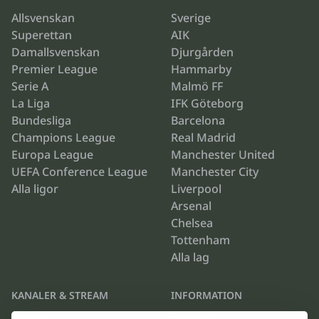
Allsvenskan
Sverige
Superettan
AIK
Damallsvenskan
Djurgården
Premier League
Hammarby
Serie A
Malmö FF
La Liga
IFK Göteborg
Bundesliga
Barcelona
Champions League
Real Madrid
Europa League
Manchester United
UEFA Conference League
Manchester City
Alla ligor
Liverpool
Arsenal
Chelsea
Tottenham
Alla lag
KANALER & STREAM
INFORMATION