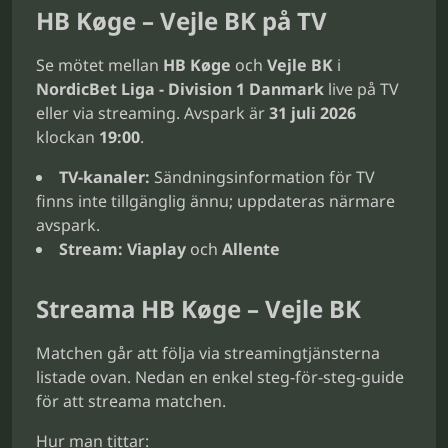
HB Køge – Vejle BK på TV
Se mötet mellan
HB Køge
och
Vejle BK
i
NordicBet Liga - Division 1 Danmark
live på TV
eller via streaming. Avspark är
31 juli 2026
klockan
19:00
.
TV-kanaler:
Sändningsinformation för TV
finns inte tillgänglig ännu; uppdateras närmare
avspark.
Stream:
Viaplay
och
Allente
Streama HB Køge – Vejle BK
Matchen går att följa via streamingtjänsterna
listade ovan. Nedan en enkel steg-för-steg-guide
för att streama matchen.
Hur man tittar: