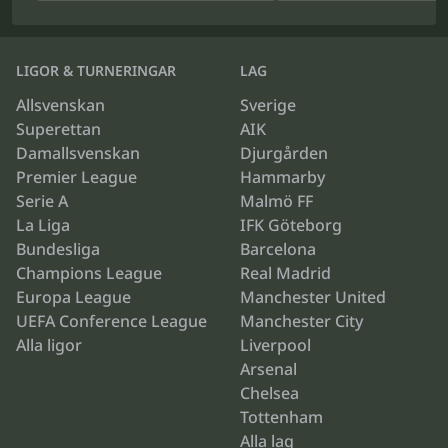
LIGOR & TURNERINGAR
LAG
Allsvenskan
Sverige
Superettan
AIK
Damallsvenskan
Djurgården
Premier League
Hammarby
Serie A
Malmö FF
La Liga
IFK Göteborg
Bundesliga
Barcelona
Champions League
Real Madrid
Europa League
Manchester United
UEFA Conference League
Manchester City
Alla ligor
Liverpool
Arsenal
Chelsea
Tottenham
Alla lag