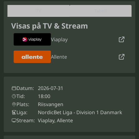
TV
Tabell
Visas på TV & Stream
Viaplay
Allente
Datum:
2026-07-31
Tid:
18:00
Plats:
Riisvangen
Liga:
NordicBet Liga - Division 1 Danmark
Stream:
Viaplay, Allente