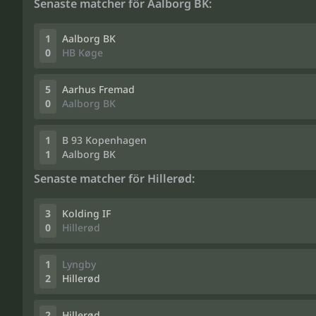
Senaste matcher för Aalborg BK:
1
Aalborg BK
0
HB Køge
5
Aarhus Fremad
0
Aalborg BK
1
B 93 Kopenhagen
1
Aalborg BK
Senaste matcher för Hillerød:
3
Kolding IF
0
Hillerød
1
Lyngby
2
Hillerød
2
Hillerød