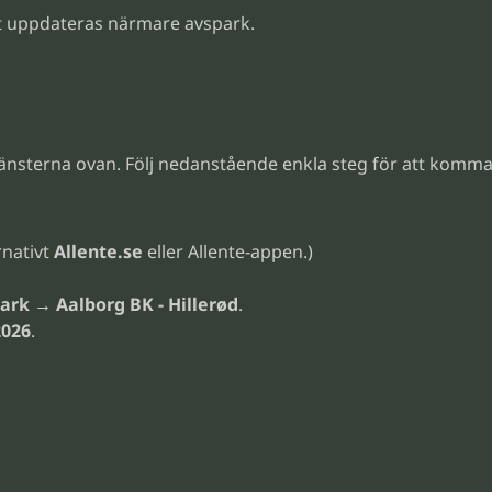
 uppdateras närmare avspark.
tjänsterna ovan. Följ nedanstående enkla steg för att komma
rnativt
Allente.se
eller Allente-appen.)
ark → Aalborg BK - Hillerød
.
2026
.