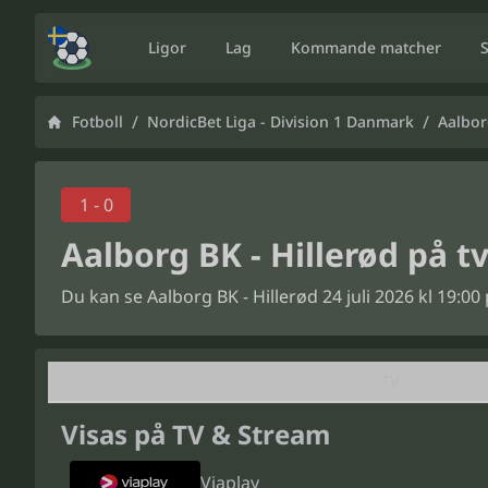
Ligor
Lag
Kommande matcher
/
/
Fotboll
NordicBet Liga - Division 1 Danmark
Aalbor
1 - 0
Aalborg BK - Hillerød på t
Du kan se Aalborg BK - Hillerød 24 juli 2026 kl 19:0
TV
Visas på TV & Stream
Viaplay