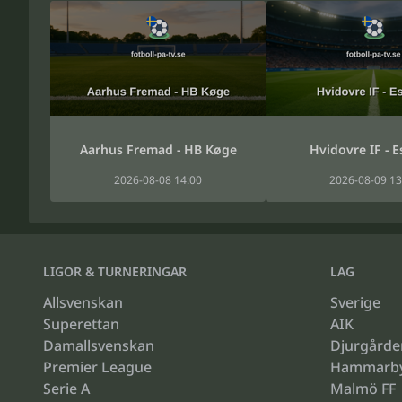
Aarhus Fremad - HB Køge
Hvidovre IF - E
2026-08-08 14:00
2026-08-09 13
LIGOR & TURNERINGAR
LAG
Allsvenskan
Sverige
Superettan
AIK
Damallsvenskan
Djurgårde
Premier League
Hammarb
Serie A
Malmö FF