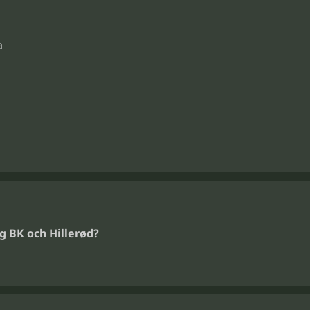
a
g BK och Hillerød?