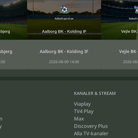
sbjerg
Aalborg BK - Kolding IF
Vejle BK 
:00
2026-08-09 14:00
2026-08-
KANALER & STREAM
Viaplay
TV4 Play
n
Max
y
Discovery Plus
Alla TV-kanaler