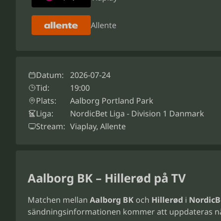
Allente
Datum:
2026-07-24
Tid:
19:00
Plats:
Aalborg Portland Park
Liga:
NordicBet Liga - Division 1 Danmark
Stream:
Viaplay, Allente
Aalborg BK – Hillerød på TV
Matchen mellan
Aalborg BK
och
Hillerød
i
NordicB
sändningsinformationen kommer att uppdateras n