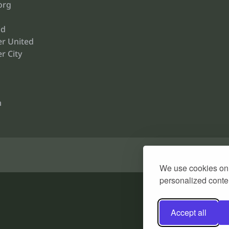
org
id
r United
r City
m
We use cookies on 
personalized conten
Accept all