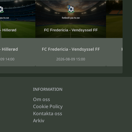
- Hillerød
FC Fredericia - Vendsyssel FF
Koldi
09 14:00
2026-08-09 15:00
20
INFORMATION
Om oss
Cookie Policy
Kontakta oss
Arkiv