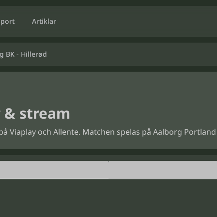
Sport
Artiklar
g BK - Hillerød
v & stream
0 på Viaplay och Allente. Matchen spelas på Aalborg Portland 