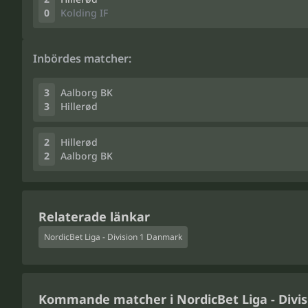
0
Kolding IF
Inbördes matcher:
3
Aalborg BK
3
Hillerød
2
Hillerød
2
Aalborg BK
Relaterade länkar
NordicBet Liga - Division 1 Danmark
Kommande matcher i NordicBet Liga - Divi