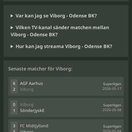
Var kan jag se Viborg - Odense BK?
Vilken TV-kanal sänder matchen mellan
Viborg - Odense BK?
Hur kan jag streama Viborg - Odense BK?
Senaste matcher för Viborg:
6
AGF Aarhus
Superligan
2026-05-17
2
Viborg
0
Viborg
Superligan
2026-05-08
1
SönderjyskE
3
FC Midtjylland
Superligan
2026-05-04
3
Viborg