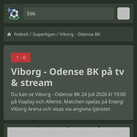
Sök
Open
/
/
Fotboll
Superligan
Viborg - Odense BK
1 - 0
Viborg - Odense BK på tv
& stream
Du kan se Viborg - Odense BK 24 juli 2026 kl 19:00
på Viaplay och Allente. Matchen spelas på Energi
Viborg Arena och visas via angivna tjänster.
TV
Statistik
Startelvor
Tabell