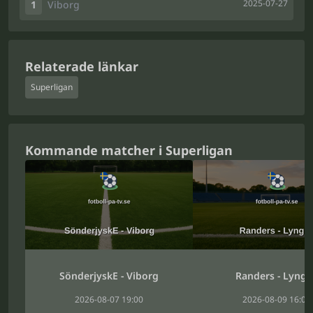
2025-07-27
1
Viborg
Relaterade länkar
Superligan
Kommande matcher i Superligan
SönderjyskE - Viborg
Randers - Lyng
2026-08-07 19:00
2026-08-09 16:00