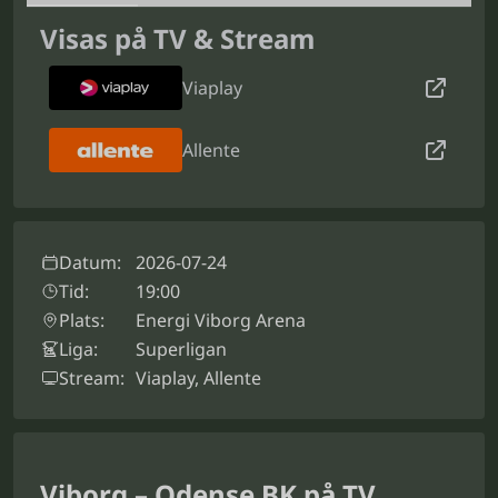
Visas på TV & Stream
Viaplay
Allente
Datum:
2026-07-24
Tid:
19:00
Plats:
Energi Viborg Arena
Liga:
Superligan
Stream:
Viaplay, Allente
Viborg – Odense BK på TV