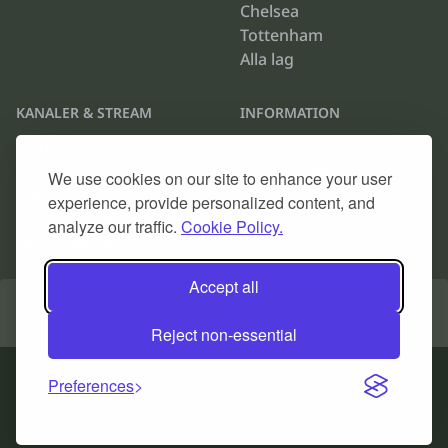
Chelsea
Tottenham
Alla lag
KANALER & STREAM
INFORMATION
Viaplay
Om oss
TV4 Play
Cookie Policy
We use cookies on our site to enhance your user
Max
Kontakta oss
experience, provide personalized content, and
Discovery Plus
Arkiv
analyze our traffic.
Cookie Policy.
Alla TV-kanaler
Accept all
© 2026
Fotboll på TV
.
Reject non-essential
Preferences