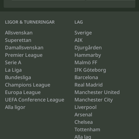
LIGOR & TURNERINGAR
LAG
Allsvenskan
Sverige
Superettan
AIK
Damallsvenskan
Djurgården
Premier League
Hammarby
Serie A
Malmö FF
La Liga
IFK Göteborg
Bundesliga
Barcelona
Champions League
Real Madrid
Europa League
Manchester United
UEFA Conference League
Manchester City
Alla ligor
Liverpool
Arsenal
Chelsea
Tottenham
Alla lag