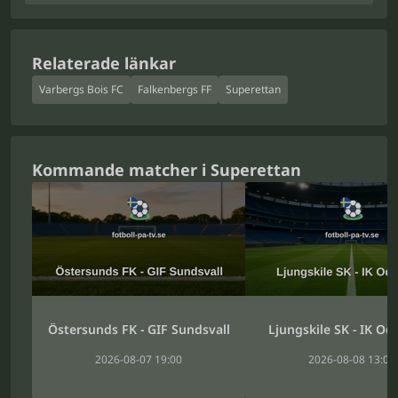
Relaterade länkar
Varbergs Bois FC
Falkenbergs FF
Superettan
Kommande matcher i Superettan
Östersunds FK - GIF Sundsvall
Ljungskile SK - IK O
2026-08-07 19:00
2026-08-08 13:00