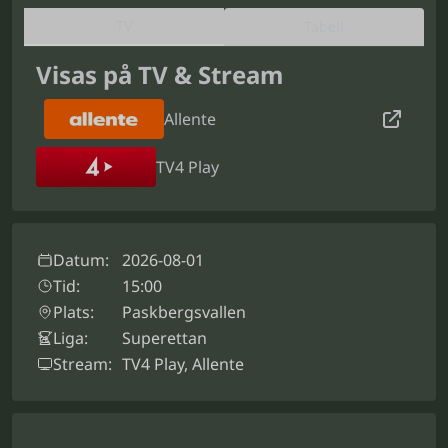
TV
Tabell
Visas på TV & Stream
Allente
TV4 Play
Datum:
2026-08-01
Tid:
15:00
Plats:
Paskbergsvallen
Liga:
Superettan
Stream:
TV4 Play, Allente