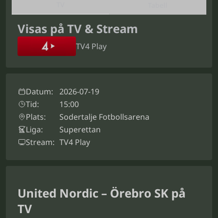
TV
Tabell
Visas på TV & Stream
TV4 Play
Datum:
2026-07-19
Tid:
15:00
Plats:
Sodertalje Fotbollsarena
Liga:
Superettan
Stream:
TV4 Play
United Nordic – Örebro SK på
TV