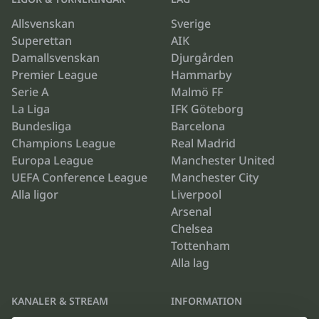
Allsvenskan
Sverige
Superettan
AIK
Damallsvenskan
Djurgården
Premier League
Hammarby
Serie A
Malmö FF
La Liga
IFK Göteborg
Bundesliga
Barcelona
Champions League
Real Madrid
Europa League
Manchester United
UEFA Conference League
Manchester City
Alla ligor
Liverpool
Arsenal
Chelsea
Tottenham
Alla lag
KANALER & STREAM
INFORMATION