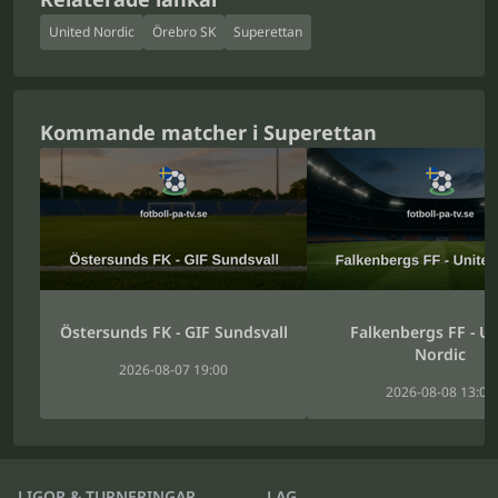
United Nordic
Örebro SK
Superettan
Kommande matcher i Superettan
Östersunds FK - GIF Sundsvall
Falkenbergs FF - U
Nordic
2026-08-07 19:00
2026-08-08 13:00
LIGOR & TURNERINGAR
LAG