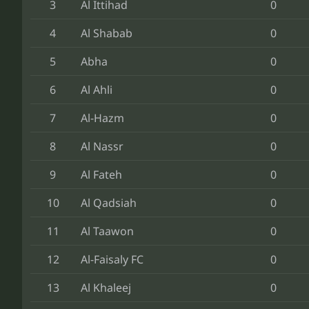
3
Al Ittihad
0
4
Al Shabab
0
5
Abha
0
6
Al Ahli
0
7
Al-Hazm
0
8
Al Nassr
0
9
Al Fateh
0
10
Al Qadsiah
0
11
Al Taawon
0
12
Al-Faisaly FC
0
13
Al Khaleej
0