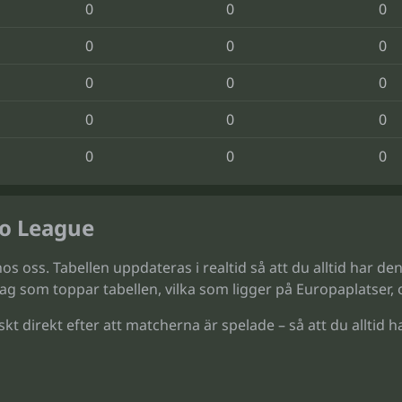
0
0
0
0
0
0
0
0
0
0
0
0
0
0
0
ro League
hos oss. Tabellen uppdateras i realtid så att du alltid har d
 lag som toppar tabellen, vilka som ligger på Europaplatser,
direkt efter att matcherna är spelade – så att du alltid har f