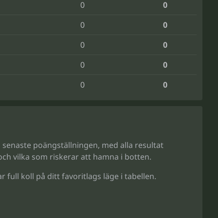
0
0
0
0
0
0
0
0
0
0
en senaste poängställningen, med alla resultat
 och vilka som riskerar att hamna i botten.
ull koll på ditt favoritlags läge i tabellen.