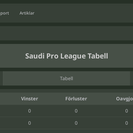
Sport
Artiklar
Saudi Pro League Tabell
Tabell
Vinster
Förluster
Oavgjo
0
0
0
0
0
0