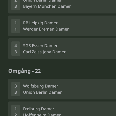
2
Union Berlin Damer
3
Bayern München Damer
1
RB Leipzig Damer
1
Werder Bremen Damer
4
SGS Essen Damer
3
Carl Zeiss Jena Damer
Omgång - 22
3
Wolfsburg Damer
3
Union Berlin Damer
1
Freiburg Damer
2
Hoffenheim Damer