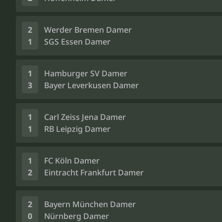
2
Werder Bremen Damer
1
SGS Essen Damer
1
Hamburger SV Damer
3
Bayer Leverkusen Damer
1
Carl Zeiss Jena Damer
1
RB Leipzig Damer
1
FC Köln Damer
2
Eintracht Frankfurt Damer
2
Bayern München Damer
0
Nürnberg Damer