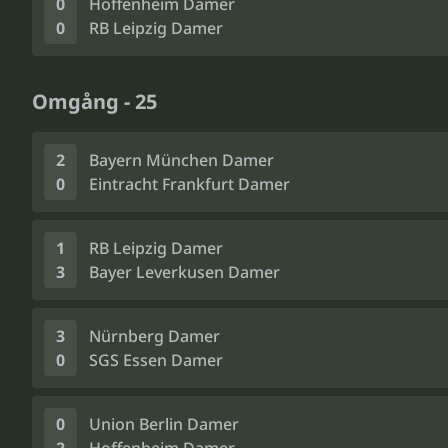
0
Hoffenheim Damer
0
RB Leipzig Damer
Omgång - 25
2
Bayern München Damer
0
Eintracht Frankfurt Damer
1
RB Leipzig Damer
3
Bayer Leverkusen Damer
3
Nürnberg Damer
0
SGS Essen Damer
0
Union Berlin Damer