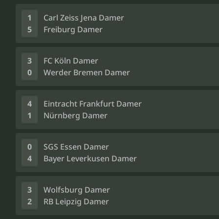
1
Carl Zeiss Jena Damer
5
Freiburg Damer
3
FC Köln Damer
0
Werder Bremen Damer
4
Eintracht Frankfurt Damer
1
Nürnberg Damer
0
SGS Essen Damer
4
Bayer Leverkusen Damer
3
Wolfsburg Damer
2
RB Leipzig Damer