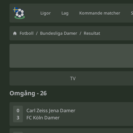
Ligor
Lag
Kommande matcher
/
/
Fotboll
Bundesliga Damer
Resultat
TV
Omgång - 26
0
Carl Zeiss Jena Damer
3
FC Köln Damer