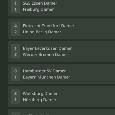
1
SGS Essen Damer
1
Freiburg Damer
4
Eintracht Frankfurt Damer
2
Union Berlin Damer
1
Bayer Leverkusen Damer
3
Werder Bremen Damer
0
Hamburger SV Damer
1
Bayern München Damer
3
Wolfsburg Damer
1
Nürnberg Damer