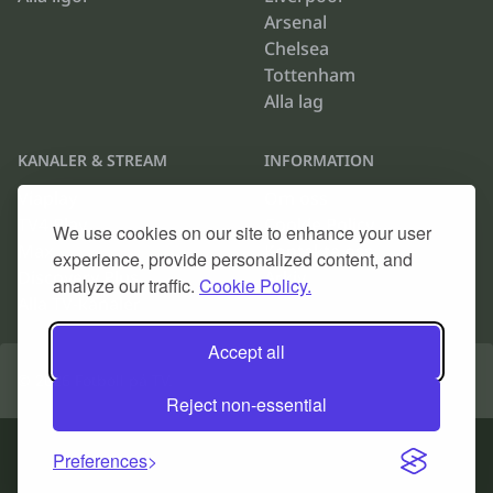
Arsenal
Chelsea
Tottenham
Alla lag
KANALER & STREAM
INFORMATION
Viaplay
Om oss
TV4 Play
Cookie Policy
We use cookies on our site to enhance your user
Max
Kontakta oss
experience, provide personalized content, and
Discovery Plus
Arkiv
analyze our traffic.
Cookie Policy.
Alla TV-kanaler
Accept all
© 2026
Fotboll på TV
.
Reject non-essential
Preferences