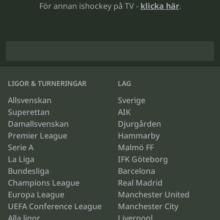
För annan ishockey på TV -
klicka här
.
LIGOR & TURNERINGAR
LAG
Allsvenskan
Sverige
Superettan
AIK
Damallsvenskan
Djurgården
Premier League
Hammarby
Serie A
Malmö FF
La Liga
IFK Göteborg
Bundesliga
Barcelona
Champions League
Real Madrid
Europa League
Manchester United
UEFA Conference League
Manchester City
Alla ligor
Liverpool