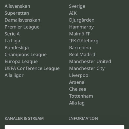
Allsvenskan
Sverige
Superettan
AIK
Damallsvenskan
Djurgården
Premier League
Hammarby
Serie A
Malmö FF
La Liga
IFK Göteborg
Bundesliga
Barcelona
Champions League
Real Madrid
Europa League
Manchester United
UEFA Conference League
Manchester City
Alla ligor
Liverpool
Arsenal
Chelsea
Tottenham
Alla lag
KANALER & STREAM
INFORMATION
Viaplay
Om oss