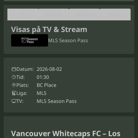
TV
Statistik
Startelvor
Tabell
Visas på TV & Stream
MLS Season Pass
Datum:
2026-08-02
Tid:
01:30
Plats:
BC Place
Liga:
MLS
TV:
MLS Season Pass
Vancouver Whitecaps FC – Los