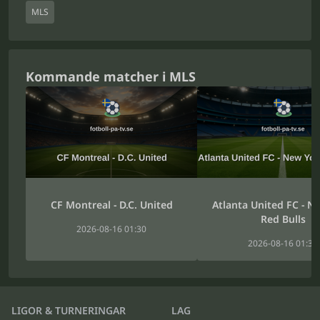
MLS
Kommande matcher i MLS
CF Montreal - D.C. United
Atlanta United FC - N
Red Bulls
2026-08-16 01:30
2026-08-16 01:30
LIGOR & TURNERINGAR
LAG