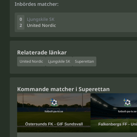
Inbördes matcher:
0
Ljungskile SK
2
United Nordic
Relaterade länkar
United Nordic
Ljungskile SK
Superettan
Kommande matcher i Superettan