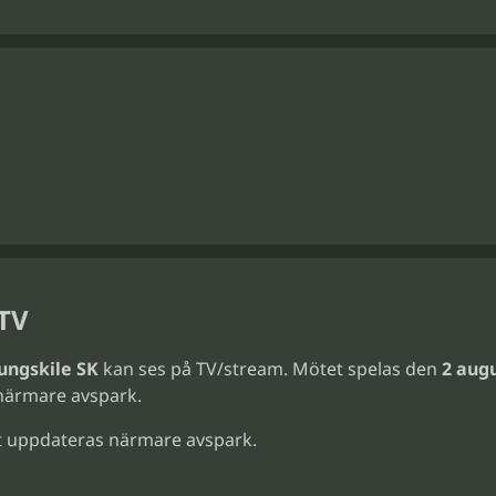
 TV
ungskile SK
kan ses på TV/stream. Mötet spelas den
2 augu
närmare avspark.
 uppdateras närmare avspark.