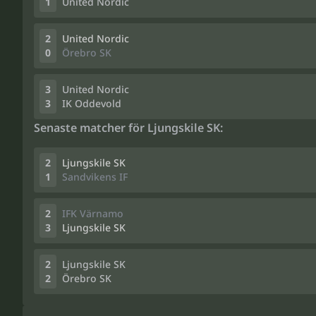
1
United Nordic
2
United Nordic
0
Örebro SK
3
United Nordic
3
IK Oddevold
Senaste matcher för Ljungskile SK:
2
Ljungskile SK
1
Sandvikens IF
2
IFK Värnamo
3
Ljungskile SK
2
Ljungskile SK
2
Örebro SK