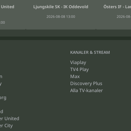
 United
Ljungskile SK - IK Oddevold
Östers IF - L
2026-08-08 13:00
2026-08-
:00
KANALER & STREAM
Viaplay
TV4 Play
n
Max
y
Discovery Plus
Alla TV-kanaler
org
id
r United
r City