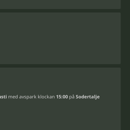
sti
med avspark klockan
15:00
på
Sodertalje