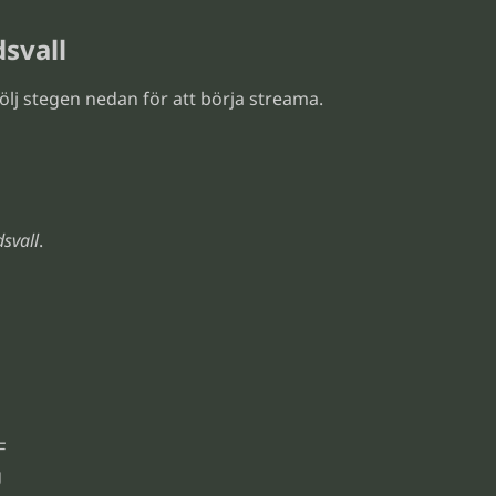
svall
ölj stegen nedan för att börja streama.
svall
.
F
g