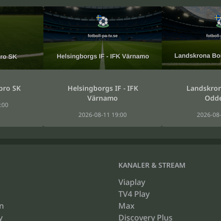
bro SK
Helsingborgs IF - IFK
Landskrona
Värnamo
Odde
:00
2026-08-11 19:00
2026-08-
KANALER & STREAM
Viaplay
TV4 Play
n
Max
y
Discovery Plus