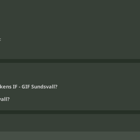
F
ens IF - GIF Sundsvall?
all?