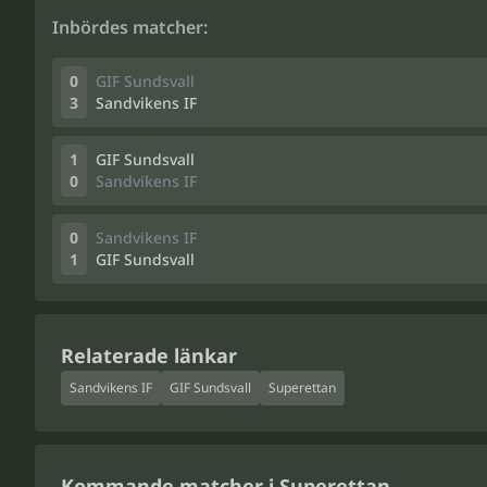
Inbördes matcher:
0
GIF Sundsvall
3
Sandvikens IF
1
GIF Sundsvall
0
Sandvikens IF
0
Sandvikens IF
1
GIF Sundsvall
Relaterade länkar
Sandvikens IF
GIF Sundsvall
Superettan
Kommande matcher i Superettan