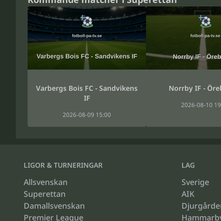
Varbergs Bois FC - Sandvikens
Norrby IF - Öre
IF
2026-08-10 19
2026-08-09 15:00
LIGOR & TURNERINGAR
LAG
Allsvenskan
Sverige
Superettan
AIK
Damallsvenskan
Djurgårde
Premier League
Hammarb