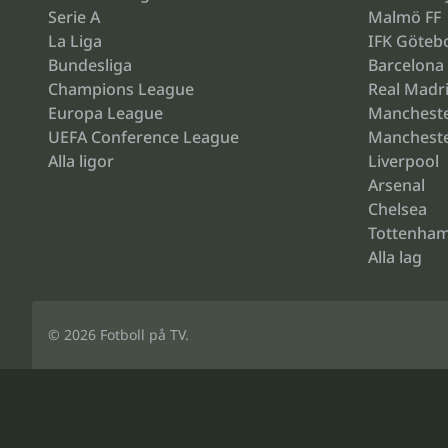
Serie A
Malmö FF
La Liga
IFK Göteb
Bundesliga
Barcelona
Champions League
Real Madr
Europa League
Mancheste
UEFA Conference League
Mancheste
Alla ligor
Liverpool
Arsenal
Chelsea
Tottenha
Alla lag
© 2026
Fotboll på TV
.