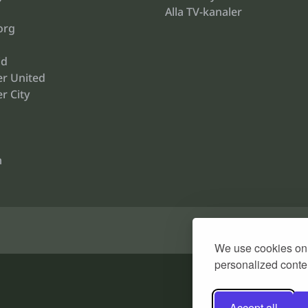
Alla TV-kanaler
org
id
r United
r City
m
We use cookies on 
personalized conten
Accept all