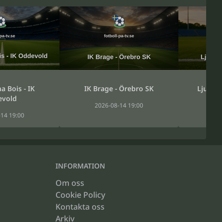
 Bois - IK
IK Brage - Örebro SK
Ljungsk
vold
2026-08-14 19:00
20
14 19:00
INFORMATION
Om oss
Cookie Policy
Kontakta oss
Arkiv