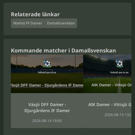
Relaterade länkar
Malmö FF Damer
Damallsvenskan
Kommande matcher i Damallsvenskan
Växjö DFF Damer -
AIK Damer - Vittsjö G
Djurgårdens IF Damer
2026-08-15 13:00
2026-08-14 19:00