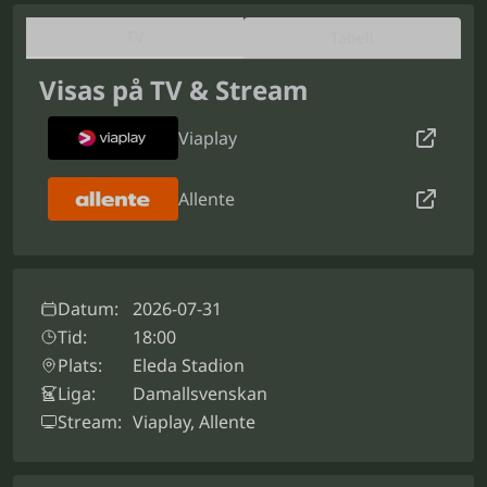
TV
Tabell
Visas på TV & Stream
Viaplay
Allente
Datum:
2026-07-31
Tid:
18:00
Plats:
Eleda Stadion
Liga:
Damallsvenskan
Stream:
Viaplay, Allente