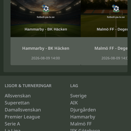
Hammarby - BK Häcken
Malmö FF - Degerf
2026-08-09 14:00
2026-08-09 14:00
LIGOR & TURNERINGAR
LAG
Allsvenskan
Sverige
Superettan
AIK
Damallsvenskan
Djurgården
Premier League
Hammarby
Serie A
Malmö FF
La Liga
IFK Göteborg