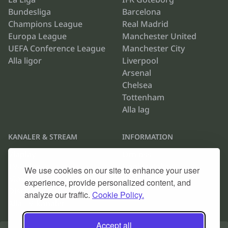
Bundesliga
Barcelona
Champions League
Real Madrid
Europa League
Manchester United
UEFA Conference League
Manchester City
Alla ligor
Liverpool
Arsenal
Chelsea
Tottenham
Alla lag
KANALER & STREAM
INFORMATION
Viaplay
Om oss
TV4 Play
Cookie Policy
We use cookies on our site to enhance your user
Max
Kontakta oss
experience, provide personalized content, and
Discovery Plus
Arkiv
analyze our traffic.
Cookie Policy.
Alla TV-kanaler
Accept all