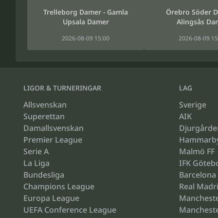
Trelleborg Damer - Gamla
Örebro Söder D
Upsala Damer
Alingsås Da
2026-08-09 15:00
2026-08-09 15
LIGOR & TURNERINGAR
LAG
Allsvenskan
Sverige
Superettan
AIK
Damallsvenskan
Djurgårde
Premier League
Hammarb
Serie A
Malmö FF
La Liga
IFK Göteb
Bundesliga
Barcelona
Champions League
Real Madr
Europa League
Mancheste
UEFA Conference League
Mancheste