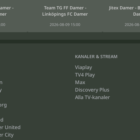
amer -
Team TG FF Damer -
Jitex Damer - 
mer
Linköpings FC Damer
Da
:00
2026-08-09 15:00
2026-08-
KANALER & STREAM
Viaplay
TV4 Play
n
Max
y
Discovery Plus
Alla TV-kanaler
org
id
r United
r City