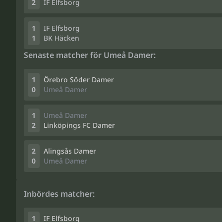
2
IF Elfsborg
1
IF Elfsborg
1
BK Häcken
Senaste matcher för Umeå Damer:
1
Örebro Söder Damer
0
Umeå Damer
1
Umeå Damer
2
Linköpings FC Damer
2
Alingsås Damer
0
Umeå Damer
Inbördes matcher:
1
IF Elfsborg