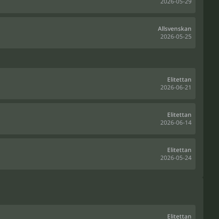
2026-05-29
Allsvenskan
2026-05-25
Elitettan
2026-06-21
Elitettan
2026-06-14
Elitettan
2026-05-24
Elitettan