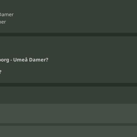
 Damer
mer
sborg - Umeå Damer?
?