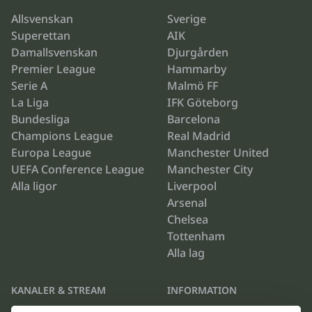
Allsvenskan
Sverige
Superettan
AIK
Damallsvenskan
Djurgården
Premier League
Hammarby
Serie A
Malmö FF
La Liga
IFK Göteborg
Bundesliga
Barcelona
Champions League
Real Madrid
Europa League
Manchester United
UEFA Conference League
Manchester City
Alla ligor
Liverpool
Arsenal
Chelsea
Tottenham
Alla lag
KANALER & STREAM
INFORMATION