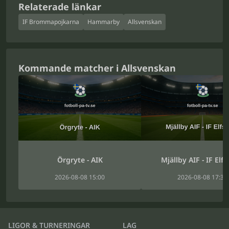
Relaterade länkar
IF Brommapojkarna
Hammarby
Allsvenskan
Kommande matcher i Allsvenskan
Örgryte - AIK
Mjällby AIF - IF Elf
2026-08-08 15:00
2026-08-08 17:30
LIGOR & TURNERINGAR
LAG