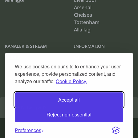
Alla ligor
Liverpool
Arsenal
Chelsea
Tottenham
Alla lag
KANALER & STREAM
INFORMATION
Viaplay
Om oss
TV4 Play
Cookie Policy
We use cookies on our site to enhance your user
Max
Kontakta oss
experience, provide personalized content, and
Discovery Plus
Arkiv
analyze our traffic.
Cookie Policy.
Alla TV-kanaler
Accept all
© 2026
Fotboll på TV
.
Reject non-essential
Preferences