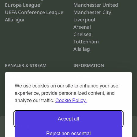
Europa League
Manchester United
UEFA Conference League
Manchester City
Alla ligor
Liverpool
Arsenal
Chelsea
Tottenham
Alla lag
KANALER & STREAM
INFORMATION
Viaplay
Om oss
TV4 Play
Cookie Policy
We use cookies on our site to enhance your user
Max
Kontakta oss
experience, provide personalized content, and
Discovery Plus
Arkiv
analyze our traffic.
Cookie Policy.
Alla TV-kanaler
Accept all
© 2026
Fotboll på TV
.
Reject non-essential