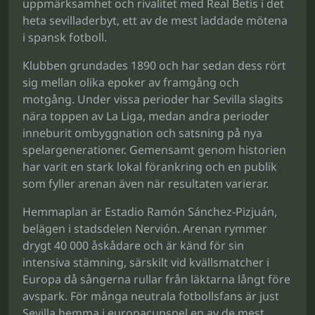
uppmärksamhet och rivalitet med Real Betis i det
heta sevilladerbyt, ett av de mest laddade mötena
i spansk fotboll.
Klubben grundades 1890 och har sedan dess rört
sig mellan olika epoker av framgång och
motgång. Under vissa perioder har Sevilla slagits
nära toppen av La Liga, medan andra perioder
inneburit ombyggnation och satsning på nya
spelargenerationer. Gemensamt genom historien
har varit en stark lokal förankring och en publik
som fyller arenan även när resultaten varierar.
Hemmaplan är Estadio Ramón Sánchez-Pizjuán,
belägen i stadsdelen Nervión. Arenan rymmer
drygt 40 000 åskådare och är känd för sin
intensiva stämning, särskilt vid kvällsmatcher i
Europa då sångerna rullar från läktarna långt före
avspark. För många neutrala fotbollsfans är just
Sevilla hemma i europacupspel en av de mest