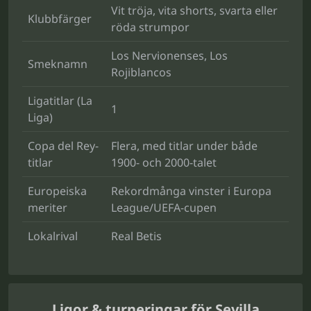
Vit tröja, vita shorts, svarta eller
Klubbfärger
röda strumpor
Los Nervionenses, Los
Smeknamn
Rojiblancos
Ligatitlar (La
1
Liga)
Copa del Rey-
Flera, med titlar under både
titlar
1900- och 2000-talet
Europeiska
Rekordmånga vinster i Europa
meriter
League/UEFA-cupen
Lokalrival
Real Betis
Ligor & turneringar för Sevilla