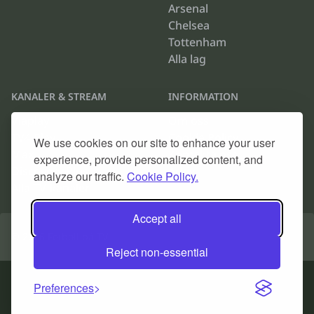
Arsenal
Chelsea
Tottenham
Alla lag
KANALER & STREAM
INFORMATION
Viaplay
Om oss
TV4 Play
Cookie Policy
We use cookies on our site to enhance your user
Max
Kontakta oss
experience, provide personalized content, and
Discovery Plus
Arkiv
analyze our traffic.
Cookie Policy.
Alla TV-kanaler
Accept all
© 2026
Fotboll på TV
.
Reject non-essential
Preferences