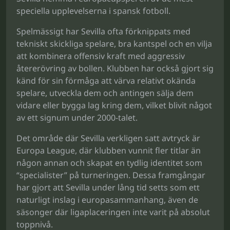
speciella upplevelserna i spansk fotboll.
Spelmässigt har Sevilla ofta förknippats med
tekniskt skickliga spelare, bra kantspel och en vilja
att kombinera offensiv kraft med aggressiv
återerövring av bollen. Klubben har också gjort sig
känd för sin förmåga att värva relativt okända
spelare, utveckla dem och antingen sälja dem
vidare eller bygga lag kring dem, vilket blivit något
av ett signum under 2000-talet.
Det område där Sevilla verkligen satt avtryck är
Europa League, där klubben vunnit fler titlar än
någon annan och skapat en tydlig identitet som
“specialister” på turneringen. Dessa framgångar
har gjort att Sevilla under lång tid setts som ett
naturligt inslag i europasammanhang, även de
säsonger där ligaplaceringen inte varit på absolut
toppnivå.