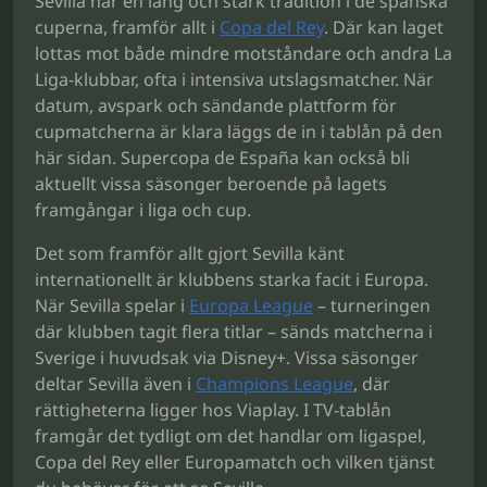
Sevilla har en lång och stark tradition i de spanska
cuperna, framför allt i
Copa del Rey
. Där kan laget
lottas mot både mindre motståndare och andra La
Liga-klubbar, ofta i intensiva utslagsmatcher. När
datum, avspark och sändande plattform för
cupmatcherna är klara läggs de in i tablån på den
här sidan. Supercopa de España kan också bli
aktuellt vissa säsonger beroende på lagets
framgångar i liga och cup.
Det som framför allt gjort Sevilla känt
internationellt är klubbens starka facit i Europa.
När Sevilla spelar i
Europa League
– turneringen
där klubben tagit flera titlar – sänds matcherna i
Sverige i huvudsak via Disney+. Vissa säsonger
deltar Sevilla även i
Champions League
, där
rättigheterna ligger hos Viaplay. I TV-tablån
framgår det tydligt om det handlar om ligaspel,
Copa del Rey eller Europamatch och vilken tjänst