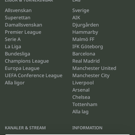
Allsvenskan
Sverige
Superettan
AIK
Damallsvenskan
Djurgården
Premier League
Hammarby
Serie A
Malmö FF
La Liga
IFK Göteborg
Bundesliga
Barcelona
Champions League
Real Madrid
Europa League
Manchester United
UEFA Conference League
Manchester City
Alla ligor
Liverpool
Arsenal
Chelsea
Tottenham
Alla lag
KANALER & STREAM
INFORMATION