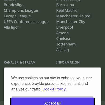
Bundesliga
Barcelona
Champions League
Real Madrid
Europa League
Manchester United
UEFA Conference League
Manchester City
Alla ligor
Liverpool
Arsenal
Chelsea
Tottenham
Alla lag
KANALER & STREAM
INFORMATION
Viaplay
Om oss
TV4 Play
Cookie Policy
We use cookies on our site to enhance your user
Max
Kontakta oss
experience, provide personalized content, and
Discovery Plus
Arkiv
analyze our traffic.
Cookie Policy.
Alla TV-kanaler
Accept all