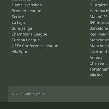
Damallsvenskan
Djurgårde
Premier League
Hammarb
Serie A
Malmö FF
La Liga
IFK Göteb
Bundesliga
Barcelona
Champions League
Real Madr
Europa League
Mancheste
UEFA Conference League
Mancheste
Alla ligor
Liverpool
Arsenal
Chelsea
Tottenha
Alla lag
© 2026
Fotboll på TV
.