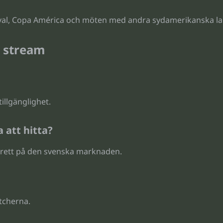
-kval, Copa América och möten med andra sydamerikanska la
h stream
illgänglighet.
 att hitta?
 brett på den svenska marknaden.
tcherna.