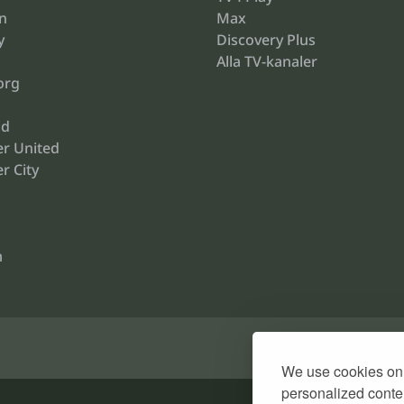
n
Max
y
Discovery Plus
Alla TV-kanaler
org
id
r United
r City
m
We use cookies on 
personalized conten