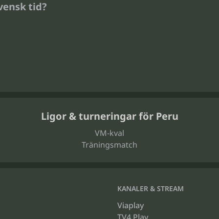
vensk tid?
Ligor & turneringar för Peru
VM-kval
Träningsmatch
KANALER & STREAM
Viaplay
TV4 Play