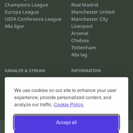
Champions League
Real Madrid
Europa League
Manchester United
UEFA Conference League
Manchester City
Alla ligor
Liverpool
Arsenal
Chelsea
Tottenham
Alla lag
KANALER & STREAM
INFORMATION
Viaplay
Om oss
TV4 Play
Cookie Policy
We use cookies on our site to enhance your user
Max
Kontakta oss
experience, provide personalized content, and
Discovery Plus
Arkiv
analyze our traffic.
Cookie Policy.
Alla TV-kanaler
Accept all
© 2026
Fotboll på TV
.