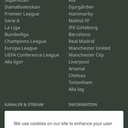
Superettan
AIK
Damallsvenskan
Djurgården
Premier League
Hammarby
Serie A
Malmö FF
La Liga
IFK Göteborg
Bundesliga
Barcelona
Champions League
Real Madrid
Europa League
Manchester United
UEFA Conference League
Manchester City
Alla ligor
Liverpool
Arsenal
Chelsea
Tottenham
Alla lag
KANALER & STREAM
INFORMATION
Viaplay
Om oss
TV4 Play
Cookie Policy
We use cookies on our site to enhance your user