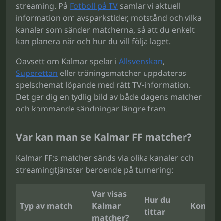
streaming. På
Fotboll på TV
samlar vi aktuell
information om avsparkstider, motstånd och vilka
kanaler som sänder matcherna, så att du enkelt
kan planera när och hur du vill följa laget.
Oavsett om Kalmar spelar i
Allsvenskan
,
Superettan
eller träningsmatcher uppdateras
spelschemat löpande med rätt TV-information.
Det ger dig en tydlig bild av både dagens matcher
och kommande sändningar längre fram.
Var kan man se Kalmar FF matcher?
Kalmar FF:s matcher sänds via olika kanaler och
streamingtjänster beroende på turnering:
Var visas
Hur du
Typ av match
Kalmar
Komme
tittar
matcher?