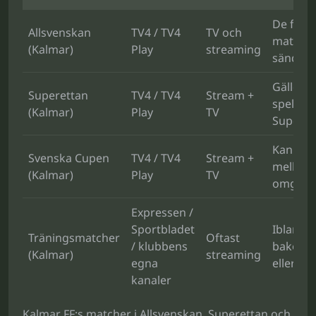
De flest
Allsvenskan
TV4 / TV4
TV och
matche
(Kalmar)
Play
streaming
sänds h
Gäller v
Superettan
TV4 / TV4
Stream +
spel i
(Kalmar)
Play
TV
Superet
Kan var
Svenska Cupen
TV4 / TV4
Stream +
mellan
(Kalmar)
Play
TV
omgång
Expressen /
Sportbladet
Ibland
Träningsmatcher
Oftast
/ klubbens
bakom 
(Kalmar)
streaming
egna
eller pa
kanaler
Kalmar FF:s matcher i Allsvenskan, Superettan och