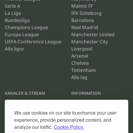
Serie A
Malmö FF
La Liga
IFK Göteborg
Bundesliga
Barcelona
Champions League
Real Madrid
Europa League
Manchester United
UEFA Conference League
Manchester City
Alla ligor
Liverpool
Arsenal
Chelsea
Tottenham
Alla lag
KANALER & STREAM
INFORMATION
Viaplay
Om oss
TV4 Play
Cookie Policy
We use cookies on our site to enhance your user
Max
Kontakta oss
experience, provide personalized content, and
Discovery Plus
Arkiv
analyze our traffic.
Cookie Policy.
Alla TV-kanaler