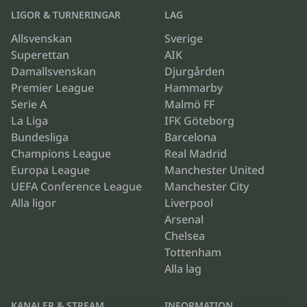
LIGOR & TURNERINGAR
LAG
Allsvenskan
Sverige
Superettan
AIK
Damallsvenskan
Djurgården
Premier League
Hammarby
Serie A
Malmö FF
La Liga
IFK Göteborg
Bundesliga
Barcelona
Champions League
Real Madrid
Europa League
Manchester United
UEFA Conference League
Manchester City
Alla ligor
Liverpool
Arsenal
Chelsea
Tottenham
Alla lag
KANALER & STREAM
INFORMATION