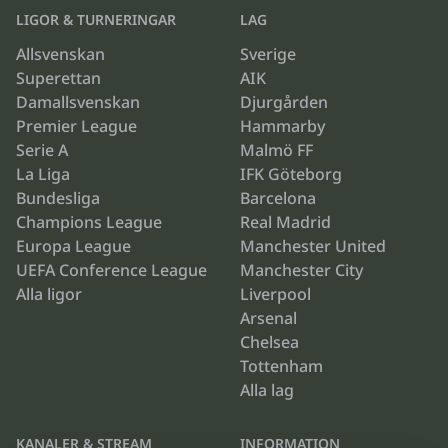
LIGOR & TURNERINGAR
LAG
Allsvenskan
Sverige
Superettan
AIK
Damallsvenskan
Djurgården
Premier League
Hammarby
Serie A
Malmö FF
La Liga
IFK Göteborg
Bundesliga
Barcelona
Champions League
Real Madrid
Europa League
Manchester United
UEFA Conference League
Manchester City
Alla ligor
Liverpool
Arsenal
Chelsea
Tottenham
Alla lag
KANALER & STREAM
INFORMATION