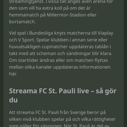
streamingtjänst. I vissa fall anges även arena för
den som vill ha extra koll på om det är
hemmamatch på Millerntor-Stadion eller
bortamatch.
Vid spel i Bundesliga knyts matcherna till Viaplay
och V Sport. Spelar klubben i annan serie eller
huvudsakligen cupmatcher uppdateras tablån i
takt med att scheman och sändningar blir klara.
Om starttider ändras eller om matchen flyttas
mellan olika kanaler uppdateras informationen
här.
Streama FC St. Pauli live – så gör
du
Att streama FC St. Pauli från Sverige beror på
vilken nivå klubben spelar på och vilka rättigheter
som gäller för säsongen. När St. Pauli är del av