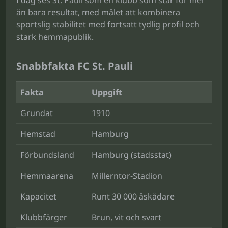
I dag ses St. Pauli som en klubb som står för mer
än bara resultat, med målet att kombinera
sportslig stabilitet med fortsatt tydlig profil och
stark hemmapublik.
Snabbfakta FC St. Pauli
Fakta
Uppgift
Grundat
1910
Hemstad
Hamburg
Förbundsland
Hamburg (stadsstat)
Hemmaarena
Millerntor-Stadion
Kapacitet
Runt 30 000 åskådare
Klubbfärger
Brun, vit och svart