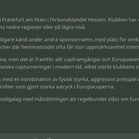
 i Frankfurt am Main i förbundslandet Hessen. Klubben har 
s nedre regioner eller på lägre nivå.
gare känd under andra sponsornamn, med plats för omkring
tcher där hemmastödet ofta får stor uppmärksamhet intern
cuperna, men det är framför allt cupframgångar och Europaäv
iska cupturneringar i modern tid, vilket stärkt klubbens sta
s med en kombination av fysisk styrka, aggressivt presspel 
rofiler som gjort starka avtryck i Europacuperna.
desligalag med målsättningen att regelbundet slåss om Euro