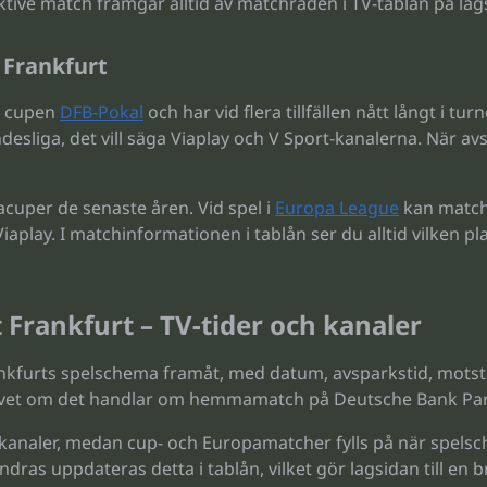
ktive match framgår alltid av matchraden i TV-tablån på lag
 Frankfurt
ka cupen
DFB-Pokal
och har vid flera tillfällen nått långt i t
sliga, det vill säga Viaplay och V Sport-kanalerna. När av
cuper de senaste åren. Vid spel i
Europa League
kan match
aplay. I matchinformationen i tablån ser du alltid vilken pl
Frankfurt – TV-tider och kanaler
nkfurts spelschema framåt, med datum, avsparkstid, motst
du vet om det handlar om hemmamatch på Deutsche Bank Par
 kanaler, medan cup- och Europamatcher fylls på när spelsc
ndras uppdateras detta i tablån, vilket gör lagsidan till en