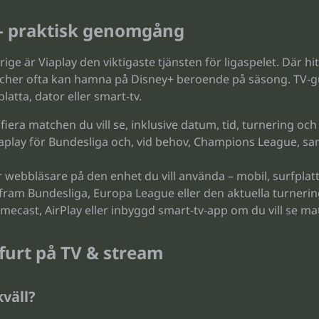
 – praktisk genomgång
rige är Viaplay den viktigaste tjänsten för ligaspelet. Där 
r ofta kan hamna på Disney+ beroende på säsong. TV-guide
atta, dator eller smart-tv.
ifiera matchen du vill se, inklusive datum, tid, turnering och
aplay för Bundesliga och, vid behov, Champions League, sa
 webbläsare på den enhet du vill använda – mobil, surfplatta
a fram Bundesliga, Europa League eller den aktuella turnerin
ecast, AirPlay eller inbyggd smart-tv-app om du vill se ma
furt på TV & stream
kväll?