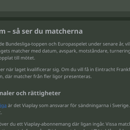
am – så ser du matcherna
i både Bundesliga-toppen och Europaspelet under senare år, v
r lagets matcher med datum, avspark, motståndare, turnering
opplat till mötet.
r när laget kvalificerar sig. Om du vill få in Eintracht Fra
n, där matcher från fler ligor presenteras.
naler och rättigheter
iga
är det Viaplay som ansvarar för sändningarna i Sverige.
.
er du ett Viaplay-abonnemang där ligan ingår. Vissa matche