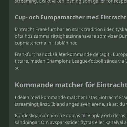
streaming. Exakt vilken lösning som gäller för respe
Cup- och Europamatcher med Eintracht
Eintracht Frankfurt har en stark tradition i den tys
ofta hos samma rättighetsinnehavare som visar Bunde
cupmatcherna in i tablån här.
Frankfurt har också återkommande deltagit i Europa
tittare, medan Champions League-fotboll sänds via Vi
se.
Kommande matcher för Eintracht 
I delen med kommande matcher listas Eintracht Fra
streamingtjänst. Ibland anges även arena, så att 
Bundesligamatcherna kopplas till Viaplay och deras
sändningar. Om avsparkstider flyttas eller kanalval ä