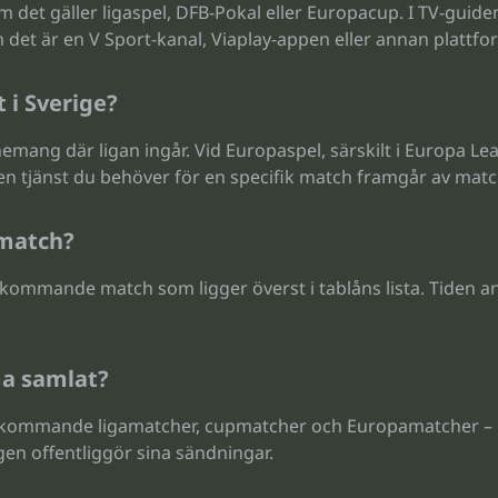
om det gäller ligaspel, DFB-Pokal eller Europacup. I TV-guid
 det är en V Sport-kanal, Viaplay-appen eller annan plattfo
 i Sverige?
emang där ligan ingår. Vid Europaspel, särskilt i Europa L
n tjänst du behöver för en specifik match framgår av matc
-match?
kommande match som ligger överst i tablåns lista. Tiden ange
ma samlat?
d kommande ligamatcher, cupmatcher och Europamatcher – h
en offentliggör sina sändningar.