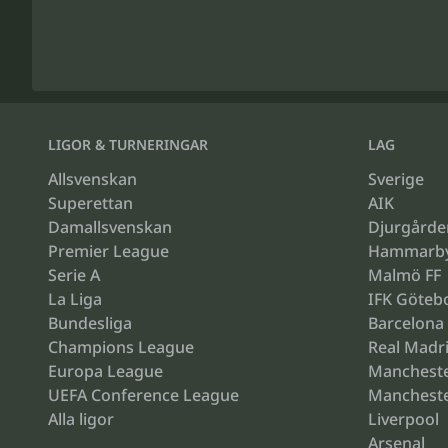
LIGOR & TURNERINGAR
LAG
Allsvenskan
Sverige
Superettan
AIK
Damallsvenskan
Djurgårde
Premier League
Hammarb
Serie A
Malmö FF
La Liga
IFK Göteb
Bundesliga
Barcelona
Champions League
Real Madr
Europa League
Mancheste
UEFA Conference League
Mancheste
Alla ligor
Liverpool
Arsenal