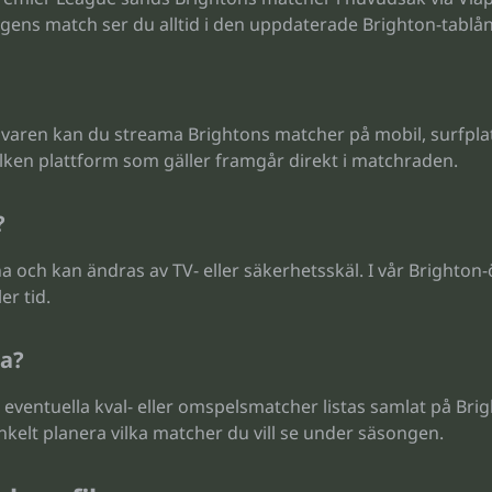
ör dagens match ser du alltid i den uppdaterade Brighton-tablån
varen kan du streama Brightons matcher på mobil, surfplatt
ilken plattform som gäller framgår direkt i matchraden.
?
ch kan ändras av TV- eller säkerhetsskäl. I vår Brighton-öve
er tid.
ma?
ventuella kval- eller omspelsmatcher listas samlat på Bri
kelt planera vilka matcher du vill se under säsongen.