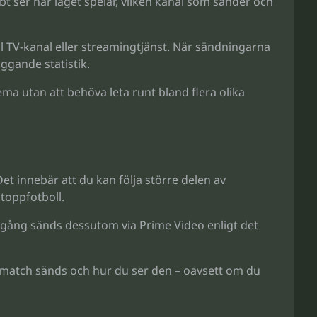
t ser när laget spelar, vilken kanal som sänder och
 TV-kanal eller streamingtjänst. När sändningarna
ggande statistik.
ma utan att behöva leta runt bland flera olika
et innebär att du kan följa större delen av
toppfotboll.
omgång sänds dessutom via Prime Video enligt det
gamatch sänds och hur du ser den – oavsett om du