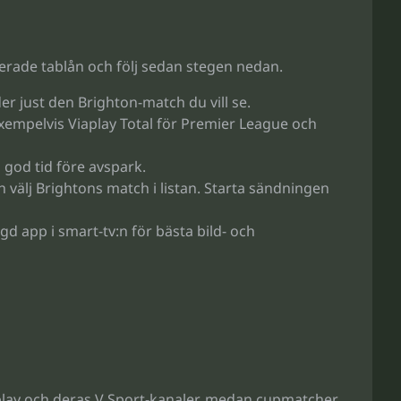
erade tablån och följ sedan stegen nedan.
r just den Brighton-match du vill se.
exempelvis Viaplay Total för Premier League och
 god tid före avspark.
h välj Brightons match i listan. Starta sändningen
gd app i smart-tv:n för bästa bild- och
play och deras V Sport-kanaler, medan cupmatcher