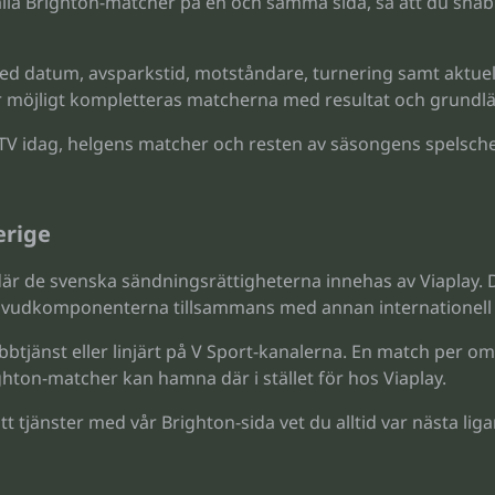
alla Brighton-matcher på en och samma sida, så att du snabb
d datum, avsparkstid, motståndare, turnering samt aktuell
r möjligt kompletteras matcherna med resultat och grundlä
å TV idag, helgens matcher och resten av säsongens spelsche
erige
där de svenska sändningsrättigheterna innehas av Viaplay. D
 huvudkomponenterna tillsammans med annan internationell 
btjänst eller linjärt på V Sport-kanalerna. En match per 
ighton-matcher kan hamna där i stället för hos Viaplay.
 tjänster med vår Brighton-sida vet du alltid var nästa li