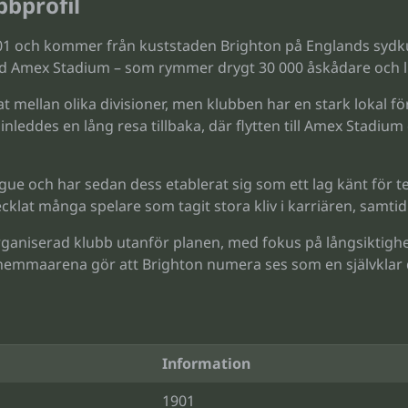
bbprofil
901 och kommer från kuststaden Brighton på Englands syd
d Amex Stadium – som rymmer drygt 30 000 åskådare och li
at mellan olika divisioner, men klubben har en stark lokal 
leddes en lång resa tillbaka, där flytten till Amex Stadium
eague och har sedan dess etablerat sig som ett lag känt för
klat många spelare som tagit stora kliv i karriären, samtidig
ganiserad klubb utanför planen, med fokus på långsiktighet
k hemmaarena gör att Brighton numera ses som en självklar 
Information
1901