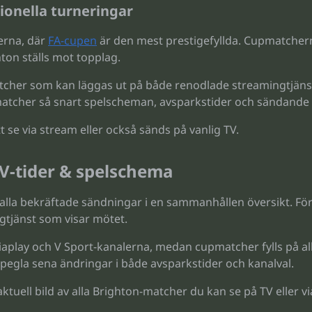
ionella turneringar
perna, där
FA-cupen
är den mest prestigefyllda. Cupmatcher
ton ställs mot topplag.
tcher som kan läggas ut på både renodlade streamingtjäns
upmatcher så snart spelscheman, avsparkstider och sändande
 se via stream eller också sänds på vanlig TV.
-tider & spelschema
 alla bekräftade sändningar i en sammanhållen översikt. För
gtjänst som visar mötet.
play och V Sport-kanalerna, medan cupmatcher fylls på all
pegla sena ändringar i både avsparkstider och kanalval.
ktuell bild av alla Brighton-matcher du kan se på TV eller v