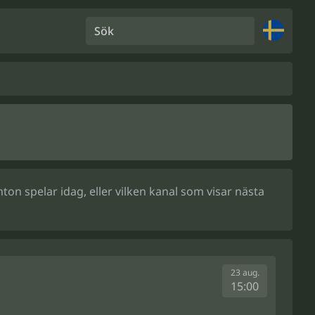
Sök
on spelar idag, eller vilken kanal som visar nästa
23 aug.
15:00