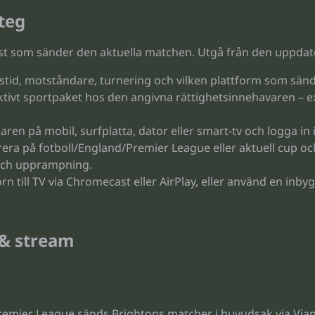
steg
änst som sänder den aktuella matchen. Utgå från den uppdat
id, motståndare, turnering och vilken plattform som sände
aktivt sportpaket hos den angivna rättighetsinnehavaren – 
en på mobil, surfplatta, dator eller smart-tv och logga in i
ltrera på fotboll/England/Premier League eller aktuell cup oc
 och upprampning.
n till TV via Chromecast eller AirPlay, eller använd en inbyg
 & stream
Premier League sänds Brightons matcher i huvudsak via Via