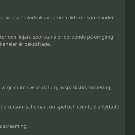
na visas i huvudsak av samma aktörer som sänder
ter och linjära sportkanaler beroende på omgång
 kanaler är bekräftade.
 varje match visas datum, avsparkstid, turnering,
t eftersom scheman, omspel och eventuella flyttade
ia streaming.