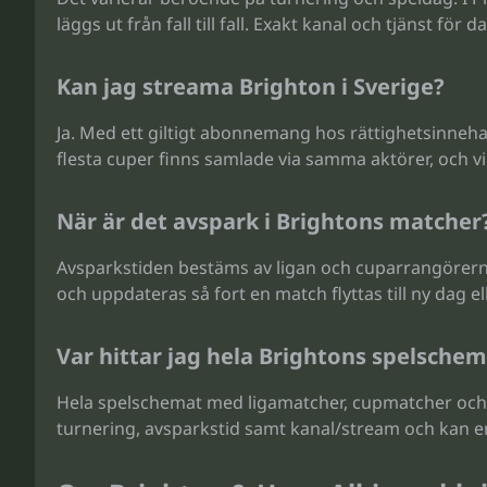
läggs ut från fall till fall. Exakt kanal och tjänst f
Kan jag streama Brighton i Sverige?
Ja. Med ett giltigt abonnemang hos rättighetsinneha
flesta cuper finns samlade via samma aktörer, och v
När är det avspark i Brightons matcher
Avsparkstiden bestäms av ligan och cuparrangörerna o
och uppdateras så fort en match flyttas till ny dag ell
Var hittar jag hela Brightons spelsche
Hela spelschemat med ligamatcher, cupmatcher och e
turnering, avsparkstid samt kanal/stream och kan en