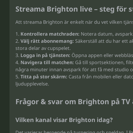
Streama Brighton live – steg för 
Att streama Brighton är enkelt när du vet vilken tj
Kontrollera matchraden:
Notera datum, avsparkst
Välj rätt abonnemang:
Säkerställ att du har ett 
stora delar av cupspelet.
Logga in på tjänsten:
Öppna appen eller webbläsar
Navigera till matchen:
Gå till sportsektionen, fi
några minuter innan avspark för att få med studio
Titta på stor skärm:
Casta från mobilen eller dator
ljudupplevelse.
Frågor & svar om Brighton på TV
Vilken kanal visar Brighton idag?
Det varierar beroende på turnering och speldag. I 