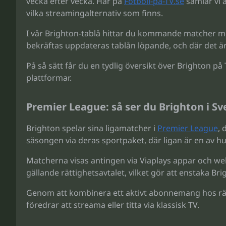
vecka efter vecka. Här på
Fotboll-pa-TV.se
samlar vi 
vilka streamingalternativ som finns.
I vår Brighton-tablå hittar du kommande matcher me
bekräftas uppdateras tablån löpande, och där det ä
På så sätt får du en tydlig översikt över Brighton p
plattformar.
Premier League: så ser du Brighton i Sv
Brighton spelar sina ligamatcher i
Premier League
, 
säsongen via deras sportpaket, där ligan är en av
Matcherna visas antingen via Viaplays appar och web
gällande rättighetsavtalet, vilket gör att enstaka Br
Genom att kombinera ett aktivt abonnemang hos rätt
föredrar att streama eller titta via klassisk TV.