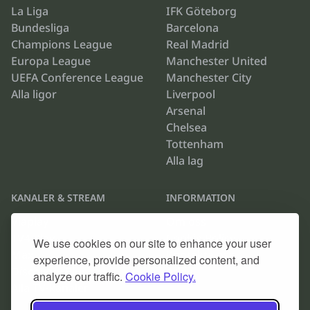
La Liga
IFK Göteborg
Bundesliga
Barcelona
Champions League
Real Madrid
Europa League
Manchester United
UEFA Conference League
Manchester City
Alla ligor
Liverpool
Arsenal
Chelsea
Tottenham
Alla lag
KANALER & STREAM
INFORMATION
Viaplay
Om oss
TV4 Play
Cookie Policy
We use cookies on our site to enhance your user
Max
Kontakta oss
experience, provide personalized content, and
Discovery Plus
Arkiv
analyze our traffic.
Cookie Policy.
Alla TV-kanaler