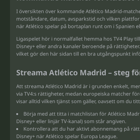
I översikten över kommande Atlético Madrid-matcher 
motståndare, datum, avsparkstid och vilken platt
när Atlético spelar på bortaplan runt om i Spanien el
Ligaspelet hör i normalfallet hemma hos TV4 Play t
Disney+ eller andra kanaler beroende på rättigheter.
vilket gör den här sidan till en bra utgångspunkt inf
Streama Atlético Madrid – steg fö
Att streama Atlético Madrid är i grunden enkelt, men
via TV4:s rättigheter, medan europeiska matcher för
visar alltid vilken tjänst som gäller, oavsett om du tit
Börja med att titta i matchlistan för Atlético Madr
Disney+ eller linjär TV-kanal) som står angiven.
Kontrollera att du har aktivt abonnemang på rätt t
Disney+ när Atlético spelar Europa League.