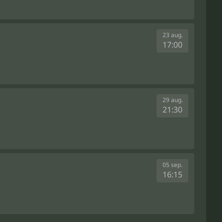
23 aug.
17:00
29 aug.
21:30
05 sep.
16:15