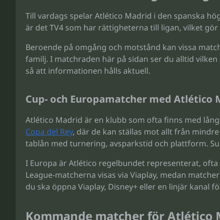
Till vardags spelar Atlético Madrid i den spanska hö
är det TV4 som har rättigheterna till ligan, vilket gö
Beroende på omgång och motstånd kan vissa matcher
familj. I matchraden här på sidan ser du alltid vilke
så att informationen hålls aktuell.
Cup- och Europamatcher med Atlético 
Atlético Madrid är en klubb som ofta finns med långt
Copa del Rey
, där de kan ställas mot allt från min
tablån med turnering, avsparkstid och plattform. Sup
I Europa är Atlético regelbundet representerat, ofta
League-matcherna visas via Viaplay, medan matcher i
du ska öppna Viaplay, Disney+ eller en linjär kanal f
Kommande matcher för Atlético M