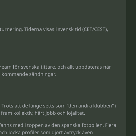
rnering. Tiderna visas i svensk tid (CET/CEST),
eam för svenska tittare, och allt uppdateras när
 på kommande sändningar.
Trots att de länge setts som “den andra klubben” i
ram kollektiv, hårt jobb och lojalitet.
 fanns med i toppen av den spanska fotbollen. Flera
 och locka profiler som gjort avtryck även