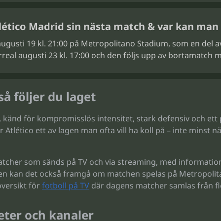
lético Madrid sin nästa match & var kan man
ugusti 19 kl. 21:00 på Metropolitano Stadium, som en del a
rreal augusti 23 kl. 17:00 och den följs upp av bortamatch mo
å följer du laget
 känd för kompromisslös intensitet, stark defensiv och ett 
r Atlético ett av lagen man ofta vill ha koll på – inte mins
 matcher som sänds på TV och via streaming, med informati
en kan det också framgå om matchen spelas på Metropolitano
översikt för
fotboll på TV
där dagens matcher samlas från fle
heter och kanaler