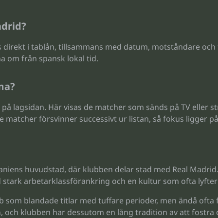
adrid?
 direkt i tablån, tillsammans med datum, motståndare och tu
na om från spansk lokal tid.
ema?
på lagsidan. Här visas de matcher som sänds på TV eller str
e matcher försvinner successivt ur listan, så fokus ligger
aniens huvudstad, där klubben delar stad med Real Madrid. 
d stark arbetarklassförankring och en kultur som ofta lyfter f
ubb som blandade titlar med tuffare perioder, men ändå ofta
an, och klubben har dessutom en lång tradition av att fostra