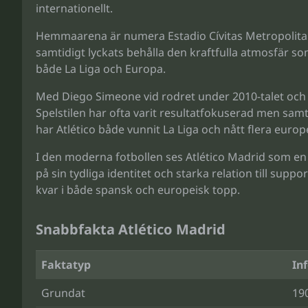
internationellt.
Hemmaarena är numera Estadio Cívitas Metropolitan
samtidigt lyckats behålla den kraftfulla atmosfär so
både La Liga och Europa.
Med Diego Simeone vid rodret under 2010-talet och f
Spelstilen har ofta varit resultatfokuserad men sam
har Atlético både vunnit La Liga och nått flera europe
I den moderna fotbollen ses Atlético Madrid som e
på sin tydliga identitet och starka relation till su
kvar i både spansk och europeisk topp.
Snabbfakta Atlético Madrid
Faktatyp
In
Grundat
19