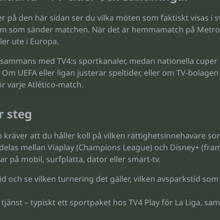
på den här sidan ser du vilka möten som faktiskt visas i sv
form som sänder matchen. När det är hemmamatch på Metrop
ler ute i Europa.
illsammans med TV4:s sportkanaler, medan nationella cupe
 Om UEFA eller ligan justerar speltider, eller om TV-bolagen
ör varje Atlético-match.
r steg
 kräver att du håller koll på vilken rättighetsinnehavare s
delas mellan Viaplay (Champions League) och Disney+ (framf
tar på mobil, surfplatta, dator eller smart-tv.
id och se vilken turnering det gäller, vilken avsparkstid som 
jänst – typiskt ett sportpaket hos TV4 Play för La Liga, sam