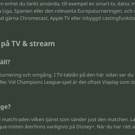
 enhet du tänkt använda, till exempel en smart-tv, dator, mo
La Liga, Spanien eller den relevanta Europaturneringen, och v
 gärna Chromecast, Apple TV eller inbyggd castingfunktion 
 på TV & stream
äll?
 turnering och omgång. I TV-tablån på den här sidan ser du 
äller. Vid Champions League-spel är det oftast Viaplay som
ige?
 i matchraden vilken tjänst som sänder just den matchen. 
ue-möten återfinns vanligtvis på Disney+. När du har rät