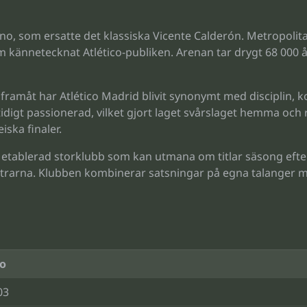
o, som ersatte det klassiska Vicente Calderón. Metropol
m kännetecknat Atlético-publiken. Arenan tar drygt 68 000 
ramåt har Atlético Madrid blivit synonymt med disciplin, k
tidigt passionerad, vilket gjort laget svårslaget hemma och
iska finaler.
n etablerad storklubb som kan utmana om titlar säsong eft
pportrarna. Klubben kombinerar satsningar på egna talanger m
fo
03