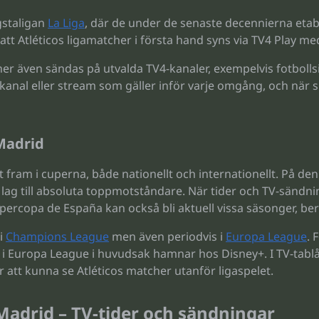
gstaligan
La Liga
, där de under de senaste decennierna etab
r att Atléticos ligamatcher i första hand syns via TV4 Play me
 även sändas på utvalda TV4-kanaler, exempelvis fotbolls
n kanal eller stream som gäller inför varje omgång, och när 
Madrid
 fram i cuperna, både nationellt och internationellt. På d
dre lag till absoluta toppmotståndare. När tider och TV-sän
ercopa de España kan också bli aktuell vissa säsonger, ber
 i
Champions League
men även periodvis i
Europa League
. 
 Europa League i huvudsak hamnar hos Disney+. I TV-tablån
ör att kunna se Atléticos matcher utanför ligaspelet.
adrid – TV-tider och sändningar