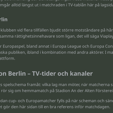
mgår alltid längst ut i matchraden i TV-tablån här på lagsid
lin
r klubben vid flera tillfällen bjudit större motståndare på h
amma rättighetsinnehavare som ligan, det vill säga Viapla
 för Europaspel, bland annat i Europa League och Europa Co
ska publiken, ibland i kombination med andra aktörer. I ma
attform.
 Berlin – TV-tider och kanaler
spelschema framåt: vilka lag man möter, när matcherna spel
et rör sig om hemmamatch på Stadion An der Alten Försterei
medan cup- och Europamatcher fylls på när scheman och sänd
t gör den här sidan till en bra referens inför matchdagen.