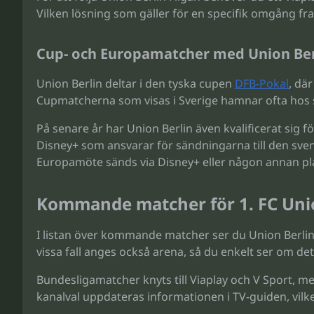
Vilken lösning som gäller för en specifik omgång fra
Cup- och Europamatcher med Union Ber
Union Berlin deltar i den tyska cupen
DFB-Pokal
, dä
Cupmatcherna som visas i Sverige hamnar ofta hos s
På senare år har Union Berlin även kvalificerat sig
Disney+ som ansvarar för sändningarna till den sven
Europamöte sänds via Disney+ eller någon annan pl
Kommande matcher för 1. FC Union
I listan över kommande matcher ser du Union Berlins 
vissa fall anges också arena, så du enkelt ser om d
Bundesligamatcher knyts till Viaplay och V Sport, 
kanalval uppdateras informationen i TV-guiden, vilke