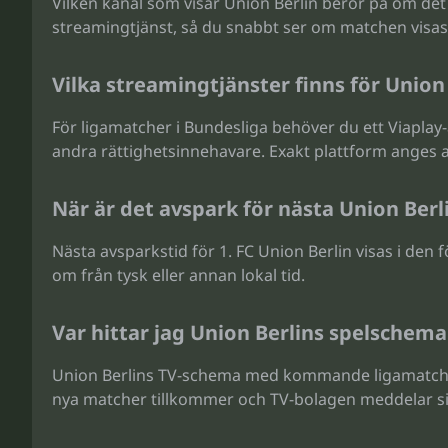
Vilken kanal som visar Union Berlin beror på om det 
streamingtjänst, så du snabbt ser om matchen visas 
Vilka streamingtjänster finns för Union
För ligamatcher i Bundesliga behöver du ett Viaplay
andra rättighetsinnehavare. Exakt plattform anges all
När är det avspark för nästa Union Ber
Nästa avsparkstid för 1. FC Union Berlin visas i den
om från tysk eller annan lokal tid.
Var hittar jag Union Berlins spelschem
Union Berlins TV-schema med kommande ligamatcher
nya matcher tillkommer och TV-bolagen meddelar si