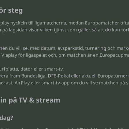
ör steg
aplay nyckeln till ligamatcherna, medan Europamatcher ofta k
på lagsidan visar vilken tjänst som gäller, så att du kan 
en du vill se, med datum, avsparkstid, turnering och marke
 Viaplay för ligaspelet och, om matchen är en Europacupmatc
rfplatta, dator eller smart-tv.
ltrera fram Bundesliga, DFB-Pokal eller aktuell Europaturnerin
ast, AirPlay eller smart-tv-app om du vill se matchen på s
lin på TV & stream
idag?