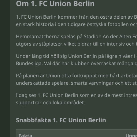
Om 1. FC Union Berlin
FC Union Berlin kommer från den östra delen av Be
en stark historia i den tidigare östtyska fotbollen o
Hemmamatcherna spelas på Stadion An der Alten Förs
utgörs av ståplatser, vilket bidrar till en intensiv o
Under lång tid höll sig Union Berlin på lägre nivåer
Bundesliga. Väl där har klubben överraskat många g
På planen är Union ofta förknippat med hårt arbetan
underskattade spelare, smarta värvningar och ett sta
I dag ses 1. FC Union Berlin som en av de mest intre
supportrar och lokalområdet.
Snabbfakta 1. FC Union Berlin
Fakta
Uppg