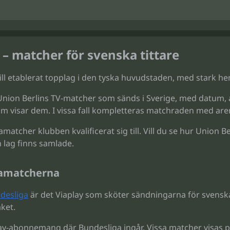
 – matcher för svenska tittare
 till etablerat topplag i den tyska huvudstaden, med stark h
 Union Berlins TV-matcher som sänds i Sverige, med datum,
m visar dem. I vissa fall kompletteras matchraden med aren
atcher klubben kvalificerat sig till. Vill du se hur Union B
ch lag finns samlade.
igamatcherna
desliga
är det Viaplay som sköter sändningarna för svenska 
ket.
aplay-abonnemang där Bundesliga ingår. Vissa matcher visas p