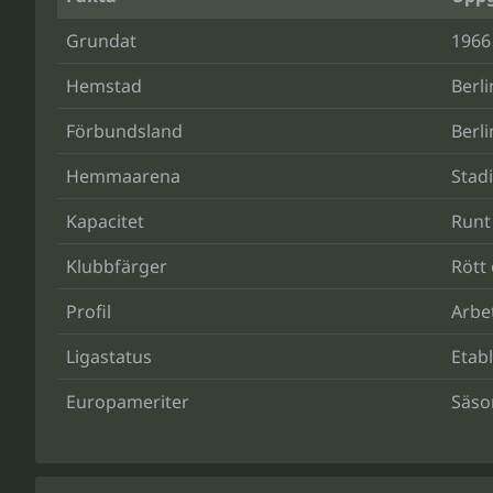
Grundat
1966
Hemstad
Berli
Förbundsland
Berli
Hemmaarena
Stadi
Kapacitet
Runt
Klubbfärger
Rött 
Profil
Arbe
Ligastatus
Etabl
Europameriter
Säso