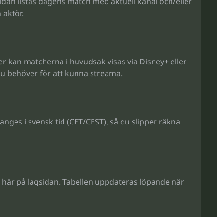
sidan listas dagens match med aktuell kanal och/eller
 aktör.
r kan matcherna i huvudsak visas via Disney+ eller
 du behöver för att kunna streama.
nges i svensk tid (CET/CEST), så du slipper räkna
är på lagsidan. Tabellen uppdateras löpande när