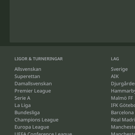
LIGOR & TURNERINGAR
LAG
Allsvenskan
Sverige
Superettan
AIK
Damallsvenskan
Djurgårde
Premier League
Hammarb
Serie A
Malmö FF
La Liga
IFK Göteb
Bundesliga
Barcelona
Champions League
Real Madr
Europa League
Mancheste
UEFA Conference League
Mancheste