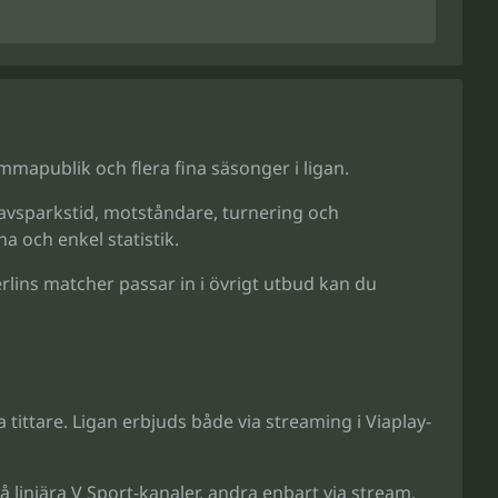
emmapublik och flera fina säsonger i ligan.
 avsparkstid, motståndare, turnering och
a och enkel statistik.
erlins matcher passar in i övrigt utbud kan du
tittare. Ligan erbjuds både via streaming i Viaplay-
å linjära V Sport-kanaler, andra enbart via stream.