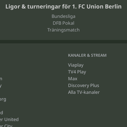
Ligor & turneringar för 1. FC Union Berlin
Bundesliga
DFB Pokal
Träningsmatch
KANALER & STREAM
Viaplay
TV4 Play
n
Max
y
Discovery Plus
Alla TV-kanaler
org
id
r United
r City