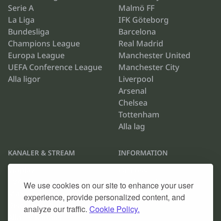
Serie A
Malmö FF
La Liga
IFK Göteborg
Bundesliga
Barcelona
Champions League
Real Madrid
Europa League
Manchester United
UEFA Conference League
Manchester City
Alla ligor
Liverpool
Arsenal
Chelsea
Tottenham
Alla lag
KANALER & STREAM
INFORMATION
Viaplay
Om oss
TV4 Play
Cookie Policy
We use cookies on our site to enhance your user
Max
Kontakta oss
experience, provide personalized content, and
Discovery Plus
Arkiv
analyze our traffic.
Cookie Policy.
Alla TV-kanaler