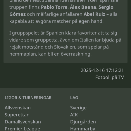
Bland de mest spännande namnen i den spanska
truppen finns
Pablo Torre
,
Álex Baena
,
Sergio
Gómez
och målfarlige anfallaren
Abel Ruiz
– alla
kapabla att avgöra matcher på egen hand.
I gruppspelet är Spanien klara favoriter att ta sig
vidare som gruppetta, även om Italien lär bjuda på
rejält motstånd och Slovakien, som spelar på
hemmaplan, kan bli en överraskning.
2025-12-16 17:12:21
Fotboll på TV
LIGOR & TURNERINGAR
LAG
Allsvenskan
Sverige
Superettan
AIK
Damallsvenskan
Djurgården
Premier League
Hammarby