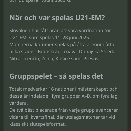
och du sparar totalt 3600 kr.
När och var spelas U21-EM?
Slovakien har fått äran att vara värdnation för
U21-EM, som spelas 11–28 juni 2025.
Matcherna kommer spelas på åtta arenor i åtta
olika städer: Bratislava, Trnava, Dunajská Streda,
Nitra, Trenčín, Žilina, Košice samt Prešov.
Gruppspelet – så spelas det
Totalt medverkar 16 nationer i mästerskapet och
dessa är indelade i fyra grupper, A–D, om fyra lag
vardera.
De två bäst placerade från varje grupp avancerar
vidare till kvartsfinal, där utslagsmatcher tar vid i
klassiskt slutspelsformat.