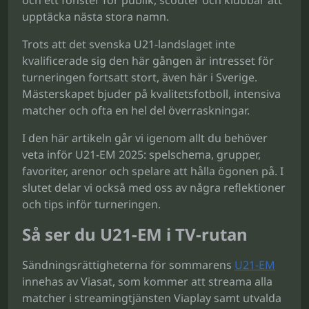
och ett fönster för publik, scouter och klubbar att
upptäcka nästa stora namn.
Trots att det svenska U21-landslaget inte
kvalificerade sig den här gången är intresset för
turneringen fortsatt stort, även här i Sverige.
Mästerskapet bjuder på kvalitetsfotboll, intensiva
matcher och ofta en hel del överraskningar.
I den här artikeln går vi igenom allt du behöver
veta inför U21-EM 2025: spelschema, grupper,
favoriter, arenor och spelare att hålla ögonen på. I
slutet delar vi också med oss av några reflektioner
och tips inför turneringen.
Så ser du U21-EM i TV-rutan
Sändningsrättigheterna för sommarens
U21-EM
innehas av Viasat, som kommer att streama alla
matcher i streamingtjänsten Viaplay samt utvalda